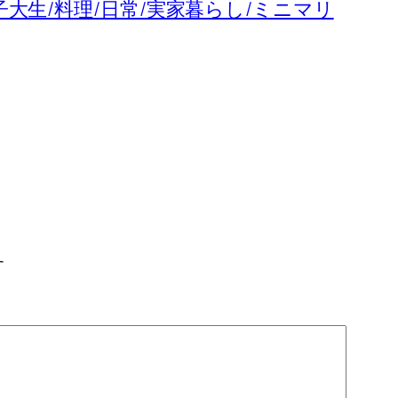
子大生/料理/日常/実家暮らし/ミニマリ
す