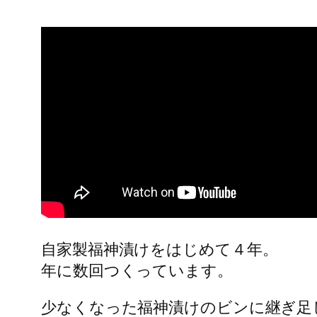
自家製福神漬けをはじめて４年。
年に数回つくっています。
少なくなった福神漬けのビンに継ぎ足