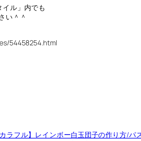
タイル」内でも
さい＾＾
ives/54458254.html
カラフル】レインボー白玉団子の作り方/パス