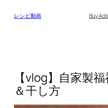
内
容
レシピ動画
Buy Ad
を
ス
キ
ッ
プ
【vlog】自家製
＆干し方