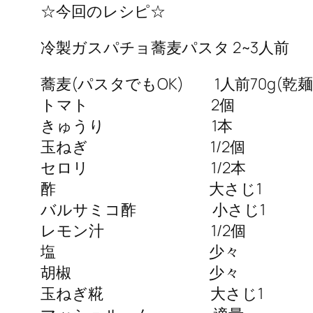
☆今回のレシピ☆
冷製ガスパチョ蕎麦パスタ 2~3人前
蕎麦(パスタでもOK) 1人前70g(乾麺
トマト 2個
きゅうり 1本
玉ねぎ 1/2個
セロリ 1/2本
酢 大さじ1
バルサミコ酢 小さじ1
レモン汁 1/2個
塩 少々
胡椒 少々
玉ねぎ糀 大さじ1