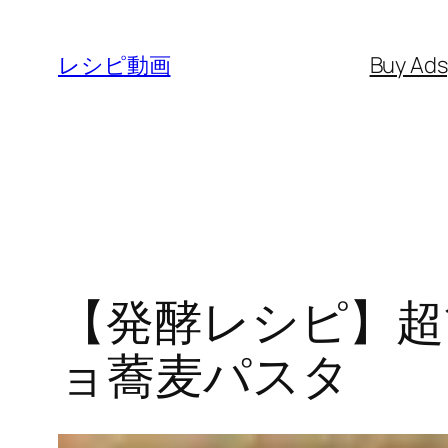
内
容
レシピ動画
Buy Ad
を
ス
キ
ッ
プ
【発酵レシピ】超
ョ蕎麦パスタ