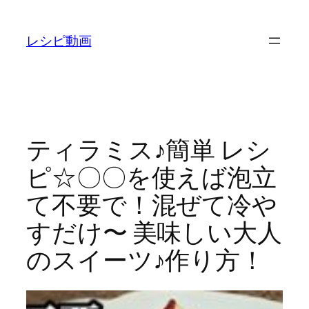
内
容
レシピ動画
を
ス
キ
ッ
プ
ティラミス♪簡単 レシ
ピ☆〇〇を使えば泡立
て不要で！混ぜて冷や
すだけ〜 美味しい大人
のスイーツ♪作り方！