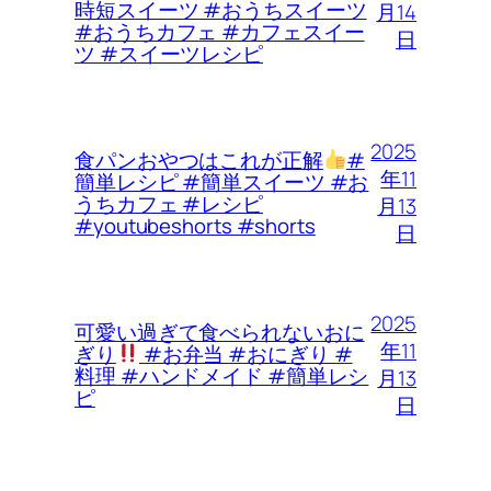
時短スイーツ #おうちスイーツ
月14
#おうちカフェ #カフェスイー
日
ツ #スイーツレシピ
2025
食パンおやつはこれが正解
#
年11
簡単レシピ #簡単スイーツ #お
うちカフェ #レシピ
月13
#youtubeshorts #shorts
日
2025
可愛い過ぎて食べられないおに
年11
ぎり
#お弁当 #おにぎり #
料理 #ハンドメイド #簡単レシ
月13
ピ
日