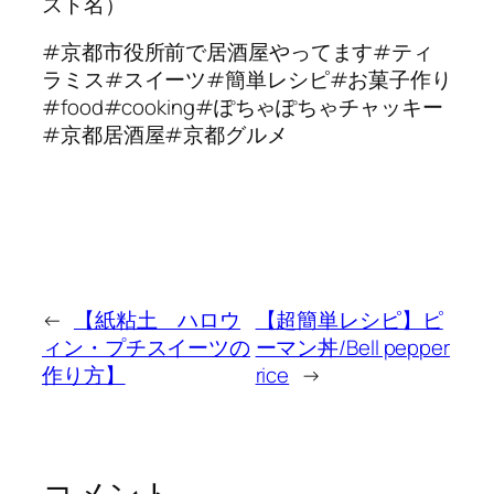
スト名）
#京都市役所前で居酒屋やってます#ティ
ラミス#スイーツ#簡単レシピ#お菓子作り
#food#cooking#ぽちゃぽちゃチャッキー
#京都居酒屋#京都グルメ
←
【紙粘土 ハロウ
【超簡単レシピ】ピ
ィン・プチスイーツの
ーマン丼/Bell pepper
作り方】
rice
→