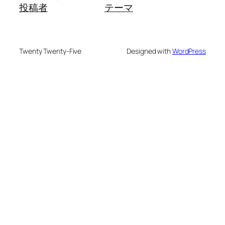
投稿者
テーマ
Twenty Twenty-Five
Designed with
WordPress