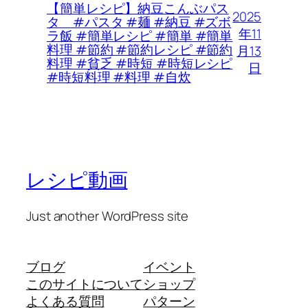
【簡単レシピ】納豆こんぶパス
2025
タ #パスタ #麺 #納豆 #ズボ
年11
ラ飯 #簡単レシピ #簡単 #簡単
料理 #節約 #節約レシピ #節約
月13
料理 #貧乏 #時短 #時短レシピ
日
#時短料理 #料理 #自炊
レシピ動画
Just another WordPress site
ブログ
イベント
このサイトについて
ショップ
よくある質問
パターン