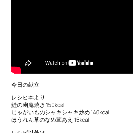
今日の献立
レシピ本より
鮭の幽庵焼き 150kcal
じゃがいものシャキシャキ炒め 140kcal
ほうれん草のなめ茸あえ 15kcal
レシピ以外は