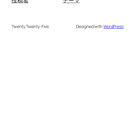
投稿者
テーマ
Twenty Twenty-Five
Designed with
WordPress