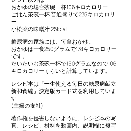
おかゆの場合茶碗一杯106キロカロリー
ごはん茶碗一杯 普通盛りで235キロカロリ
ー
小松菜の味噌汁 25kcal
糖尿病の家族には、毎食おかゆ。
おかゆは一食250グラムで178キロカロリー
です。
だいたいお茶碗一杯で150グラムなので106
キロカロリーくらいと計算しています。
レシピ本は「一生使える毎日の糖尿病献立
新和食編」決定版カード式を利用していま
す
(主婦の友社)
著作権を侵害しないように、レシピ本の写
真、レシピ、材料を動画内、説明欄に複写