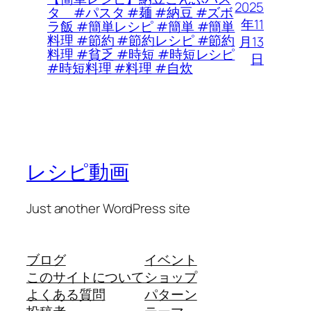
2025
タ #パスタ #麺 #納豆 #ズボ
年11
ラ飯 #簡単レシピ #簡単 #簡単
料理 #節約 #節約レシピ #節約
月13
料理 #貧乏 #時短 #時短レシピ
日
#時短料理 #料理 #自炊
レシピ動画
Just another WordPress site
ブログ
イベント
このサイトについて
ショップ
よくある質問
パターン