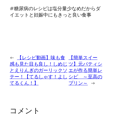
#糖尿病のレシピは塩分量少なめだからダ
イエットと妊娠中にもきっと良い食事
←
【レシピ動画】味も食
【簡単スイー
感も見た目も良し！しめじ
ツ】元パティシ
とえりんぎのガーリックソ
エが作る簡単レ
テー！【てるしゃす！よし
シピ ～至高の
てるくん！】
プリン～
→
コメント