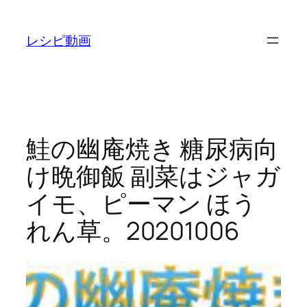
内
容
レシピ動画
を
ス
キ
ッ
プ
鮭の幽庵焼き 糖尿病向
け晩御飯 副菜はジャガ
イモ、ピーマン ほう
れん草。20201006