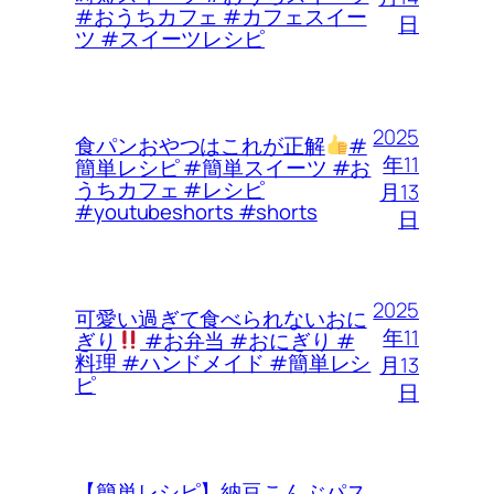
#おうちカフェ #カフェスイー
日
ツ #スイーツレシピ
2025
食パンおやつはこれが正解
#
年11
簡単レシピ #簡単スイーツ #お
うちカフェ #レシピ
月13
#youtubeshorts #shorts
日
2025
可愛い過ぎて食べられないおに
年11
ぎり
#お弁当 #おにぎり #
料理 #ハンドメイド #簡単レシ
月13
ピ
日
【簡単レシピ】納豆こんぶパス