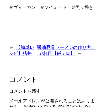
#ヴィーガン #ソイミート #照り焼き
←
【簡単レ
醤油豚骨ラーメンの作り方。
シピ】猪丼
137杯目【飯テロ】
→
コメント
コメントを残す
メールアドレスが公開されることはありま
せん。
※
が付いている欄は必須項目です