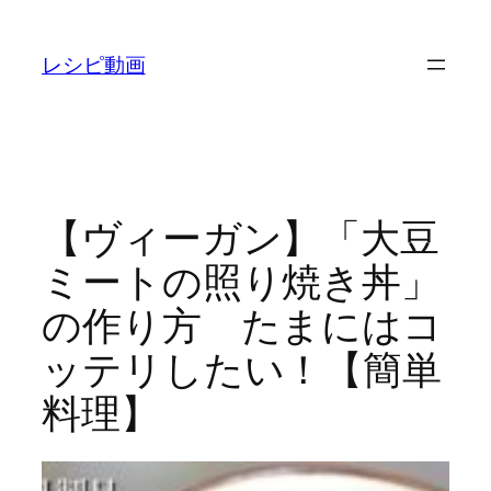
内
容
レシピ動画
を
ス
キ
ッ
プ
【ヴィーガン】「大豆
ミートの照り焼き丼」
の作り方 たまにはコ
ッテリしたい！【簡単
料理】