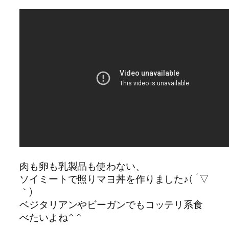
肉も卵も乳製品も使わない、
ソイミートで照りマヨ丼を作りました♪( ´▽
｀)
ベジタリアンやビーガンでもコッテリ系食
べたいよね^ ^