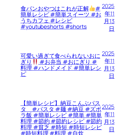
2025
食パンおやつはこれが正解
#
年11
簡単レシピ #簡単スイーツ #お
うちカフェ #レシピ
月13
#youtubeshorts #shorts
日
2025
可愛い過ぎて食べられないおに
年11
ぎり
#お弁当 #おにぎり #
料理 #ハンドメイド #簡単レシ
月13
ピ
日
【簡単レシピ】納豆こんぶパス
2025
タ #パスタ #麺 #納豆 #ズボ
年11
ラ飯 #簡単レシピ #簡単 #簡単
料理 #節約 #節約レシピ #節約
月13
料理 #貧乏 #時短 #時短レシピ
日
#時短料理 #料理 #自炊