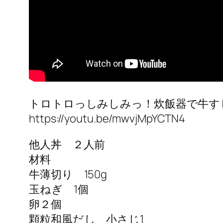
トロトロっしみしみっ！炊飯器で牛す
https://youtu.be/mwvjMpYCTN4
他人丼 ２人前
材料
牛薄切り 150g
玉ねぎ 1個
卵２個
顆粒和風だし 小さじ1