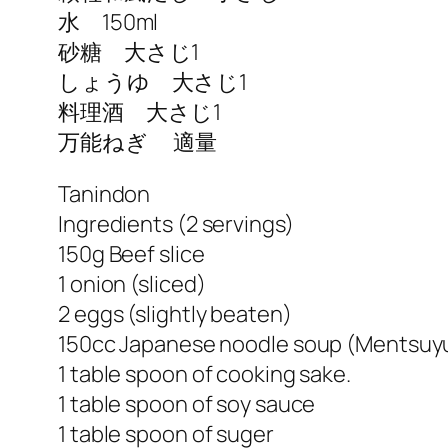
水 150ml
砂糖 大さじ1
しょうゆ 大さじ1
料理酒 大さじ1
万能ねぎ 適量
Tanindon
Ingredients (2 servings)
150g Beef slice
1 onion (sliced)
2 eggs (slightly beaten)
150cc Japanese noodle soup (Mentsuyu)
1 table spoon of cooking sake.
1 table spoon of soy sauce
1 table spoon of suger