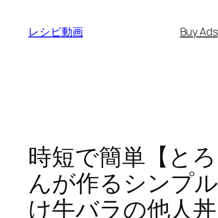
内
容
レシピ動画
Buy Ad
を
ス
キ
ッ
プ
時短で簡単【とろ
んが作るシンプル
け牛バラの他人丼 ( Bee