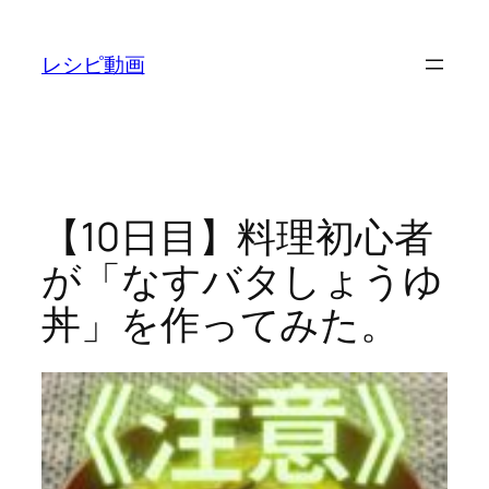
内
容
レシピ動画
を
ス
キ
ッ
プ
【10日目】料理初心者
が「なすバタしょうゆ
丼」を作ってみた。