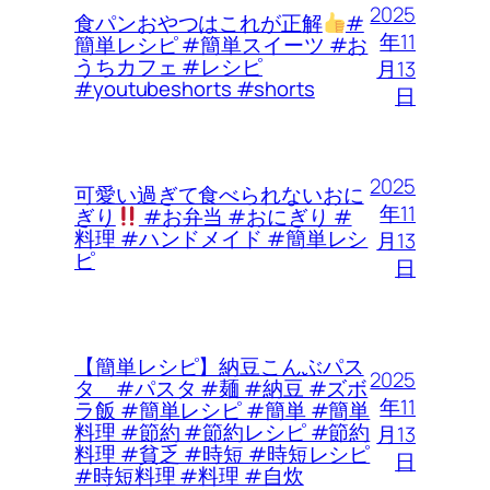
2025
食パンおやつはこれが正解
#
年11
簡単レシピ #簡単スイーツ #お
うちカフェ #レシピ
月13
#youtubeshorts #shorts
日
2025
可愛い過ぎて食べられないおに
年11
ぎり
#お弁当 #おにぎり #
料理 #ハンドメイド #簡単レシ
月13
ピ
日
【簡単レシピ】納豆こんぶパス
2025
タ #パスタ #麺 #納豆 #ズボ
年11
ラ飯 #簡単レシピ #簡単 #簡単
料理 #節約 #節約レシピ #節約
月13
料理 #貧乏 #時短 #時短レシピ
日
#時短料理 #料理 #自炊