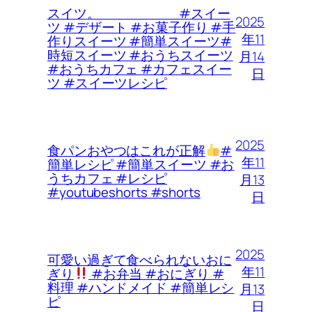
スイツ。 #スイー
2025
ツ #デザート #お菓子作り #手
年11
作りスイーツ #簡単スイーツ#
時短スイーツ #おうちスイーツ
月14
#おうちカフェ #カフェスイー
日
ツ #スイーツレシピ
2025
食パンおやつはこれが正解
#
年11
簡単レシピ #簡単スイーツ #お
うちカフェ #レシピ
月13
#youtubeshorts #shorts
日
2025
可愛い過ぎて食べられないおに
年11
ぎり
#お弁当 #おにぎり #
料理 #ハンドメイド #簡単レシ
月13
ピ
日