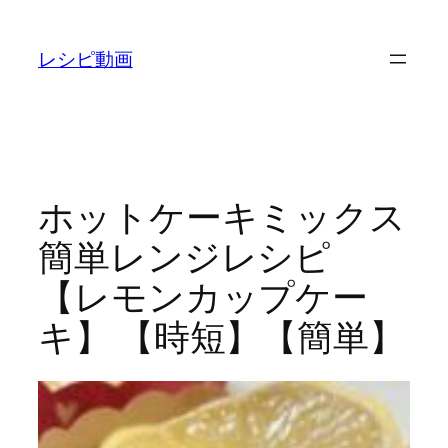
内
容
レシピ動画
を
ス
キ
ッ
プ
ホットケーキミックス
簡単レンジレシピ
【レモンカップケー
キ】 【時短】【簡単】