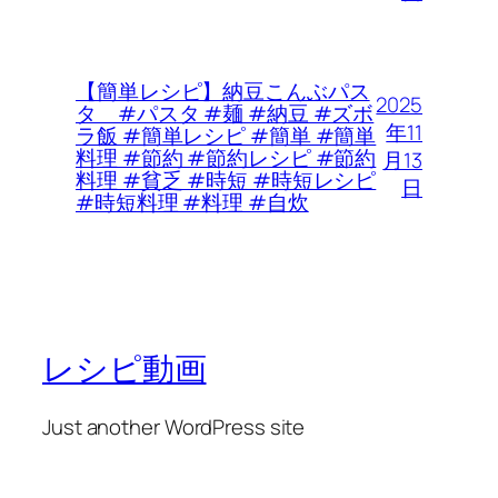
【簡単レシピ】納豆こんぶパス
2025
タ #パスタ #麺 #納豆 #ズボ
年11
ラ飯 #簡単レシピ #簡単 #簡単
料理 #節約 #節約レシピ #節約
月13
料理 #貧乏 #時短 #時短レシピ
日
#時短料理 #料理 #自炊
レシピ動画
Just another WordPress site