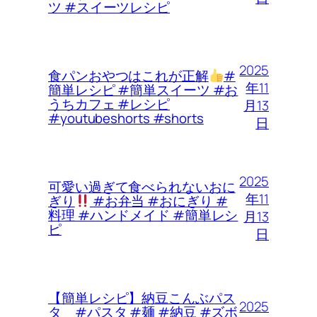
ツ #スイーツレシピ
2025
食パンおやつはこれが正解
#
年11
簡単レシピ #簡単スイーツ #お
うちカフェ #レシピ
月13
#youtubeshorts #shorts
日
2025
可愛い過ぎて食べられないおに
年11
ぎり
#お弁当 #おにぎり #
料理 #ハンドメイド #簡単レシ
月13
ピ
日
【簡単レシピ】納豆こんぶパス
2025
タ #パスタ #麺 #納豆 #ズボ