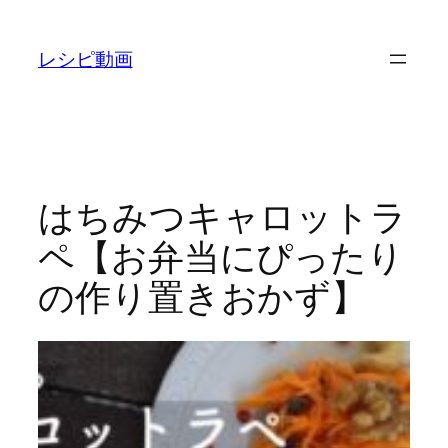
内
容
レシピ動画
を
ス
キ
ッ
プ
はちみつキャロットラ
ペ【お弁当にぴったり
の作り置きおかず】