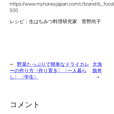
https://www.myhoneyjapan.com/c/brand/b_foo
500
レシピ：生はちみつ料理研究家 菅野尚子
←
野菜たっぷりで簡単なドライカレ
大漁
ーの作り方〈作り置き〉〈一人暮ら
旗丼
し〉〈学生〉
→
コメント