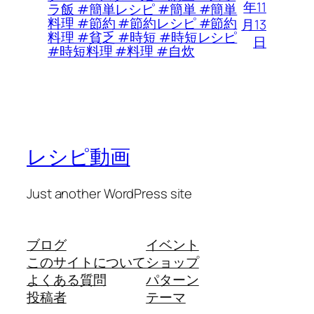
年11
ラ飯 #簡単レシピ #簡単 #簡単
料理 #節約 #節約レシピ #節約
月13
料理 #貧乏 #時短 #時短レシピ
日
#時短料理 #料理 #自炊
レシピ動画
Just another WordPress site
ブログ
イベント
このサイトについて
ショップ
よくある質問
パターン
投稿者
テーマ