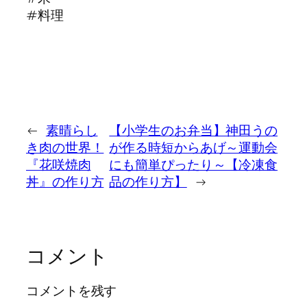
#料理
←
素晴らし
【小学生のお弁当】神田うの
き肉の世界！
が作る時短からあげ～運動会
『花咲焼肉
にも簡単ぴったり～【冷凍食
丼』の作り方
品の作り方】
→
コメント
コメントを残す