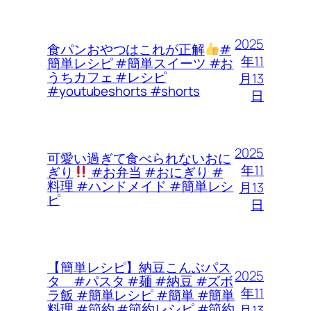
2025
食パンおやつはこれが正解
#
年11
簡単レシピ #簡単スイーツ #お
うちカフェ #レシピ
月13
#youtubeshorts #shorts
日
2025
可愛い過ぎて食べられないおに
年11
ぎり
#お弁当 #おにぎり #
料理 #ハンドメイド #簡単レシ
月13
ピ
日
【簡単レシピ】納豆こんぶパス
2025
タ #パスタ #麺 #納豆 #ズボ
年11
ラ飯 #簡単レシピ #簡単 #簡単
料理 #節約 #節約レシピ #節約
月13