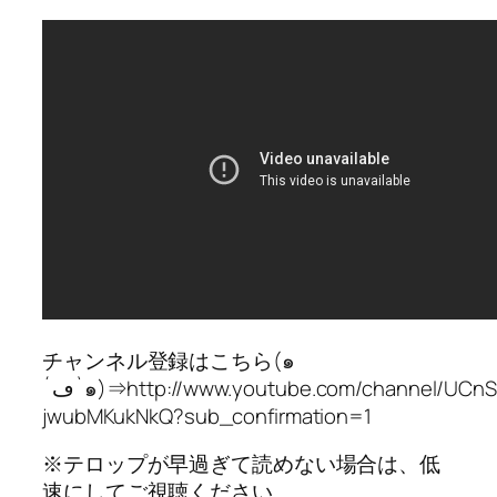
チャンネル登録はこちら(๑
´ڡ`๑)⇒http://www.youtube.com/channel/UCnSZPzYVW7z-
jwubMKukNkQ?sub_confirmation=1
※テロップが早過ぎて読めない場合は、低
速にしてご視聴ください。