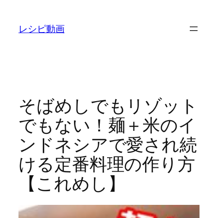
内
容
レシピ動画
を
ス
キ
ッ
プ
そばめしでもリゾット
でもない！麺＋米のイ
ンドネシアで愛され続
ける定番料理の作り方
【これめし】