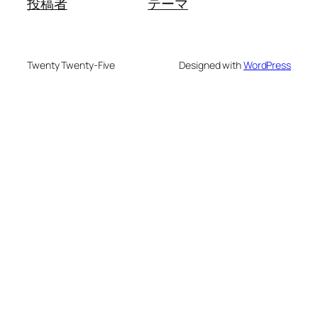
投稿者
テーマ
Twenty Twenty-Five
Designed with
WordPress