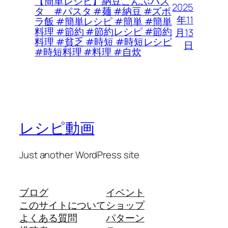
【簡単レシピ】納豆こんぶパス
2025
タ #パスタ #麺 #納豆 #ズボ
年11
ラ飯 #簡単レシピ #簡単 #簡単
料理 #節約 #節約レシピ #節約
月13
料理 #貧乏 #時短 #時短レシピ
日
#時短料理 #料理 #自炊
レシピ動画
Just another WordPress site
ブログ
イベント
このサイトについて
ショップ
よくある質問
パターン