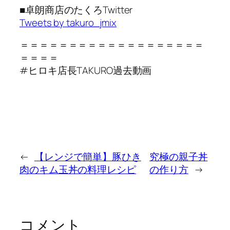
■卓朗商店のたくろTwitter
Tweets by takuro_jmix
＝＝＝＝＝＝＝＝＝＝＝＝＝＝＝＝＝＝＝
＝＝＝＝
#ヒロキ店長TAKURO過去動画
←
【レンジで簡単】豚ひき
究極の親子丼
肉のキム玉丼の料理レシピ
の作り方
→
コメント