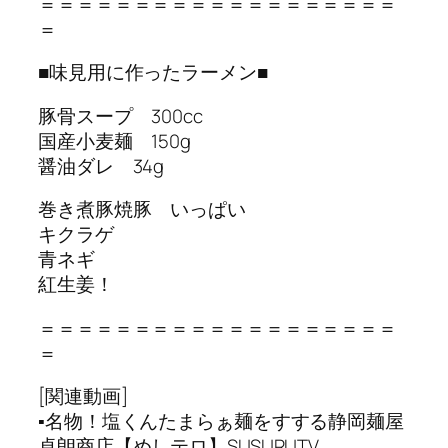
＝＝＝＝＝＝＝＝＝＝＝＝＝＝＝＝＝＝＝
＝
■味見用に作ったラーメン■
豚骨スープ 300cc
国産小麦麺 150g
醤油ダレ 34g
巻き煮豚焼豚 いっぱい
キクラゲ
青ネギ
紅生姜！
＝＝＝＝＝＝＝＝＝＝＝＝＝＝＝＝＝＝＝
＝
[関連動画]
▪︎名物！塩くんたまらぁ麺をすする静岡麺屋
卓朗商店【めしテロ】SUSURUTV