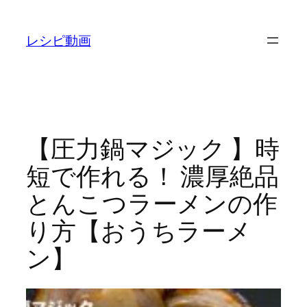
内
容
レシピ動画
を
ス
キ
ッ
プ
【圧力鍋マジック 】時
短で作れる！ 濃厚絶品
とんこつラーメンの作
り方【おうちラーメ
ン】