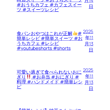
月14
#おうちカフェ #カフェスイー
日
ツ #スイーツレシピ
2025
食パンおやつはこれが正解
#
年11
簡単レシピ #簡単スイーツ #お
うちカフェ #レシピ
月13
#youtubeshorts #shorts
日
2025
可愛い過ぎて食べられないおに
年11
ぎり
#お弁当 #おにぎり #
料理 #ハンドメイド #簡単レシ
月13
ピ
日