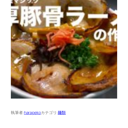
執筆者:
harapeko
カテゴリ:
麺類