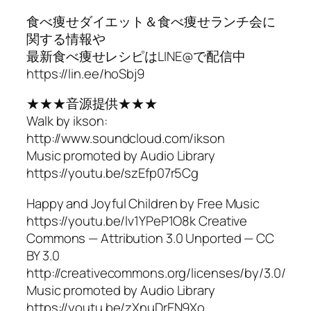
食べ痩せダイエット＆食べ痩せランチ会に
関する情報や
最新食べ痩せレシピはLINE@で配信中
https://lin.ee/hoSbj9
★★★音源提供★★★
Walk by ikson:
http://www.soundcloud.com/ikson
Music promoted by Audio Library
https://youtu.be/szEfp07r5Cg
Happy and Joyful Children by Free Music
https://youtu.be/lv1YPeP1O8k Creative
Commons — Attribution 3.0 Unported — CC
BY 3.0
http://creativecommons.org/licenses/by/3.0/
Music promoted by Audio Library
https://youtu.be/zXnuDrEN9Xo