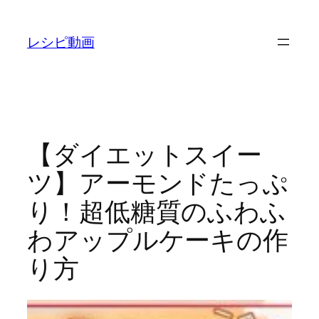
内
容
レシピ動画
を
ス
キ
ッ
プ
【ダイエットスイー
ツ】アーモンドたっぷ
り！超低糖質のふわふ
わアップルケーキの作
り方