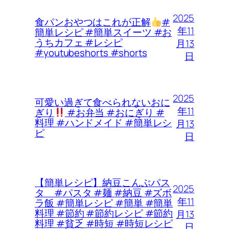
2025
食パンおやつはこれが正解
#
年11
簡単レシピ #簡単スイーツ #お
うちカフェ #レシピ
月13
#youtubeshorts #shorts
日
2025
可愛い過ぎて食べられないおに
年11
ぎり
#お弁当 #おにぎり #
料理 #ハンドメイド #簡単レシ
月13
ピ
日
【簡単レシピ】納豆こんぶパス
2025
タ #パスタ #麺 #納豆 #ズボ
年11
ラ飯 #簡単レシピ #簡単 #簡単
料理 #節約 #節約レシピ #節約
月13
料理 #貧乏 #時短 #時短レシピ
日