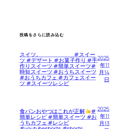
投稿をさらに読み込む
スイツ。 #スイー
2025
ツ #デザート #お菓子作り #手
年11
作りスイーツ #簡単スイーツ#
時短スイーツ #おうちスイーツ
月14
#おうちカフェ #カフェスイー
日
ツ #スイーツレシピ
2025
食パンおやつはこれが正解
#
年11
簡単レシピ #簡単スイーツ #お
うちカフェ #レシピ
月13
#youtubeshorts #shorts