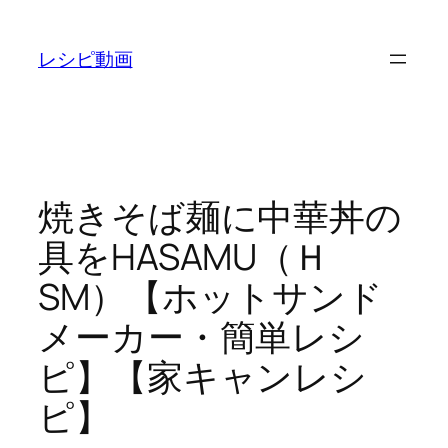
内
容
レシピ動画
を
ス
キ
ッ
プ
焼きそば麺に中華丼の
具をHASAMU（Ｈ
SM）【ホットサンド
メーカー・簡単レシ
ピ】【家キャンレシ
ピ】