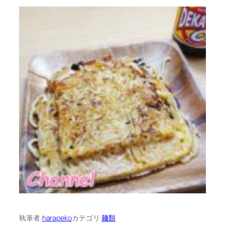
執筆者:
harapeko
カテゴリ:
麺類