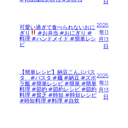
日
2025
可愛い過ぎて食べられないおに
年11
ぎり
#お弁当 #おにぎり #
料理 #ハンドメイド #簡単レシ
月13
ピ
日
【簡単レシピ】納豆こんぶパス
2025
タ #パスタ #麺 #納豆 #ズボ
年11
ラ飯 #簡単レシピ #簡単 #簡単
料理 #節約 #節約レシピ #節約
月13
料理 #貧乏 #時短 #時短レシピ
日
#時短料理 #料理 #自炊