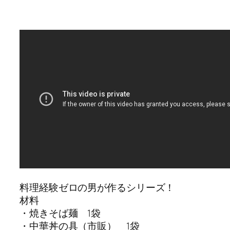
料理経験ゼロの男が作るシリーズ！
材料
・焼きそば麺 1袋
・中華丼の具（市販） 1袋