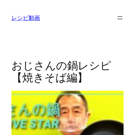
内
容
レシピ動画
を
ス
キ
ッ
プ
おじさんの鍋レシピ
【焼きそば編】