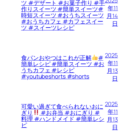
2025
ツ #デザート #お菓子作り #手
年11
作りスイーツ #簡単スイーツ#
時短スイーツ #おうちスイーツ
月14
#おうちカフェ #カフェスイー
日
ツ #スイーツレシピ
2025
食パンおやつはこれが正解
#
年11
簡単レシピ #簡単スイーツ #お
うちカフェ #レシピ
月13
#youtubeshorts #shorts
日
2025
可愛い過ぎて食べられないおに
年11
ぎり
#お弁当 #おにぎり #
料理 #ハンドメイド #簡単レシ
月13
ピ
日