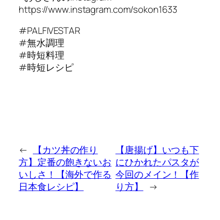
https://www.instagram.com/sokon1633
#PALFIVESTAR
#無水調理
#時短料理
#時短レシピ
←
【カツ丼の作り
【唐揚げ】いつも下
方】定番の飽きないお
にひかれたパスタが
いしさ！【海外で作る
今回のメイン！【作
日本食レシピ】
り方】
→