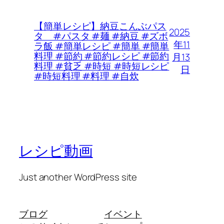
【簡単レシピ】納豆こんぶパス
2025
タ #パスタ #麺 #納豆 #ズボ
年11
ラ飯 #簡単レシピ #簡単 #簡単
料理 #節約 #節約レシピ #節約
月13
料理 #貧乏 #時短 #時短レシピ
日
#時短料理 #料理 #自炊
レシピ動画
Just another WordPress site
ブログ
イベント