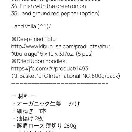
34. Finish with the green onion
35. ..and ground red pepper (option)
…and voila (^^)/
※Deep-fried Tofu:
http://www.kibunusa.com/products/abur…
“Abura age” 5 x 10 x 3.17oz. (5 pcs)
※Dried Udon noodles:
https://jfc.com/#/product/1493
(“J-Basket” JFC International INC. 800g/pack)
———————————————————————–
ー 材料 ー
・オーガニック生姜 1かけ
・細ねぎ 1本
・油揚げ 2枚
・豚肩ロース 薄切り 280g