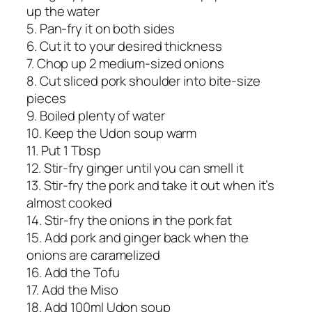
up the water
5. Pan-fry it on both sides
6. Cut it to your desired thickness
7. Chop up 2 medium-sized onions
8. Cut sliced pork shoulder into bite-size
pieces
9. Boiled plenty of water
10. Keep the Udon soup warm
11. Put 1 Tbsp
12. Stir-fry ginger until you can smell it
13. Stir-fry the pork and take it out when it’s
almost cooked
14. Stir-fry the onions in the pork fat
15. Add pork and ginger back when the
onions are caramelized
16. Add the Tofu
17. Add the Miso
18. Add 100ml Udon soup