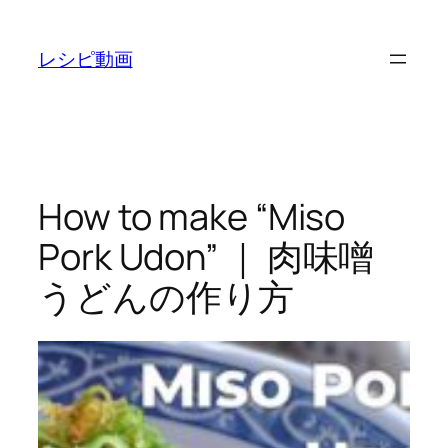
内
容
レシピ動画
を
ス
キ
ッ
プ
How to make “Miso
Pork Udon” ｜ 肉味噌
うどんの作り方