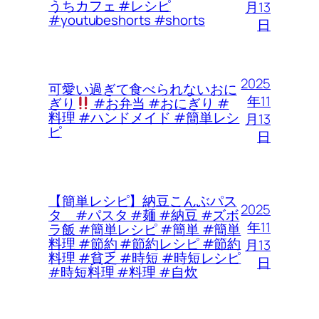
うちカフェ #レシピ
月13
#youtubeshorts #shorts
日
2025
可愛い過ぎて食べられないおに
年11
ぎり
#お弁当 #おにぎり #
料理 #ハンドメイド #簡単レシ
月13
ピ
日
【簡単レシピ】納豆こんぶパス
2025
タ #パスタ #麺 #納豆 #ズボ
年11
ラ飯 #簡単レシピ #簡単 #簡単
料理 #節約 #節約レシピ #節約
月13
料理 #貧乏 #時短 #時短レシピ
日
#時短料理 #料理 #自炊