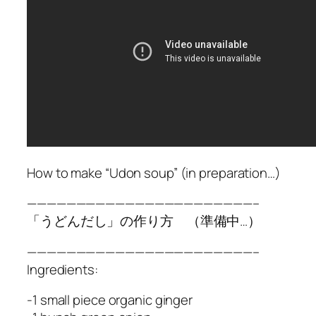
How to make “Udon soup” (in preparation…)
———————————————————————–
「うどんだし」の作り方 （準備中…）
———————————————————————–
Ingredients:
-1 small piece organic ginger