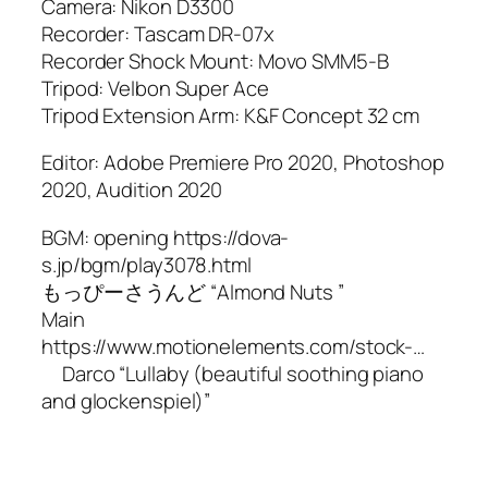
Camera: Nikon D3300
Recorder: Tascam DR-07x
Recorder Shock Mount: Movo SMM5-B
Tripod: Velbon Super Ace
Tripod Extension Arm: K&F Concept 32 cm
Editor: Adobe Premiere Pro 2020, Photoshop
2020, Audition 2020
BGM: opening https://dova-
s.jp/bgm/play3078.html
もっぴーさうんど “Almond Nuts ”
Main
https://www.motionelements.com/stock-…
Darco “Lullaby (beautiful soothing piano
and glockenspiel)”