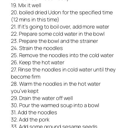
19. Mix it well
20. boiled dried Udon for the specified time
(12 mins in this time)
21. If it’s going to boil over, add more water
22. Prepare some cold water in the bowl
23. Prepare the bowl and the strainer
24. Strain the noodles
25. Remove the noodles into the cold water
26. Keep the hot water
27. Rinse the noodles in cold water until they
become firm
28. Warm the noodles in the hot water
you’ve kept
29. Drain the water off well
30. Pour the warmed soup into a bowl
31. Add the noodles
32. Add the pork
33. Add some ground sesame seeds