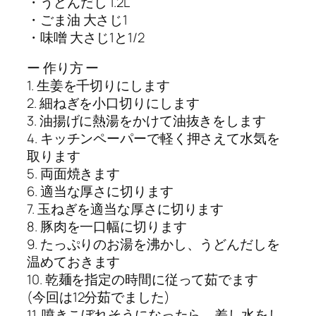
・うどんだし 1.2L
・ごま油 大さじ1
・味噌 大さじ1と1/2
ー 作り方 ー
1. 生姜を千切りにします
2. 細ねぎを小口切りにします
3. 油揚げに熱湯をかけて油抜きをします
4. キッチンペーパーで軽く押さえて水気を
取ります
5. 両面焼きます
6. 適当な厚さに切ります
7. 玉ねぎを適当な厚さに切ります
8. 豚肉を一口幅に切ります
9. たっぷりのお湯を沸かし、うどんだしを
温めておきます
10. 乾麺を指定の時間に従って茹でます
(今回は12分茹でました)
11. 噴きこぼれそうになったら、差し水をし