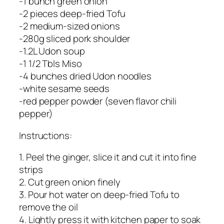
-1 bunch green onion
-2 pieces deep-fried Tofu
-2 medium-sized onions
-280g sliced pork shoulder
-1.2L Udon soup
-1 1/2 Tbls Miso
-4 bunches dried Udon noodles
-white sesame seeds
-red pepper powder (seven flavor chili
pepper)
Instructions:
1. Peel the ginger, slice it and cut it into fine
strips
2. Cut green onion finely
3. Pour hot water on deep-fried Tofu to
remove the oil
4. Lightly press it with kitchen paper to soak