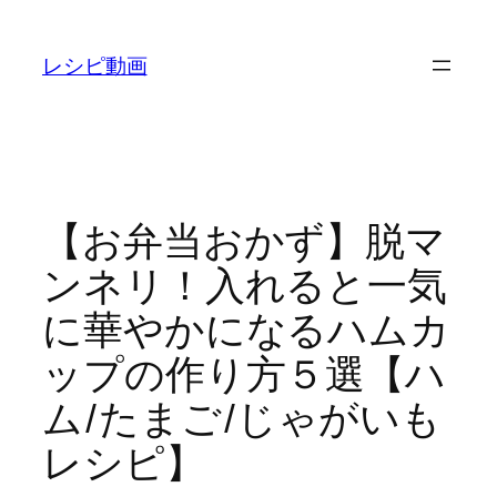
内
容
レシピ動画
を
ス
キ
ッ
プ
【お弁当おかず】脱マ
ンネリ！入れると一気
に華やかになるハムカ
ップの作り方５選【ハ
ム/たまご/じゃがいも
レシピ】