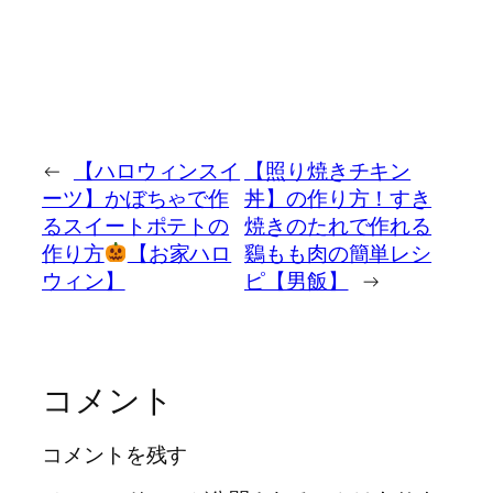
←
【ハロウィンスイ
【照り焼きチキン
ーツ】かぼちゃで作
丼】の作り方！すき
るスイートポテトの
焼きのたれで作れる
作り方
【お家ハロ
鷄もも肉の簡単レシ
ウィン】
ピ【男飯】
→
コメント
コメントを残す