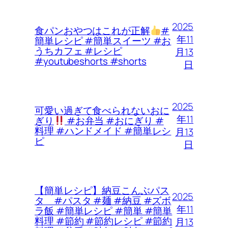
2025
食パンおやつはこれが正解
#
年11
簡単レシピ #簡単スイーツ #お
うちカフェ #レシピ
月13
#youtubeshorts #shorts
日
2025
可愛い過ぎて食べられないおに
年11
ぎり
#お弁当 #おにぎり #
料理 #ハンドメイド #簡単レシ
月13
ピ
日
【簡単レシピ】納豆こんぶパス
2025
タ #パスタ #麺 #納豆 #ズボ
年11
ラ飯 #簡単レシピ #簡単 #簡単
料理 #節約 #節約レシピ #節約
月13