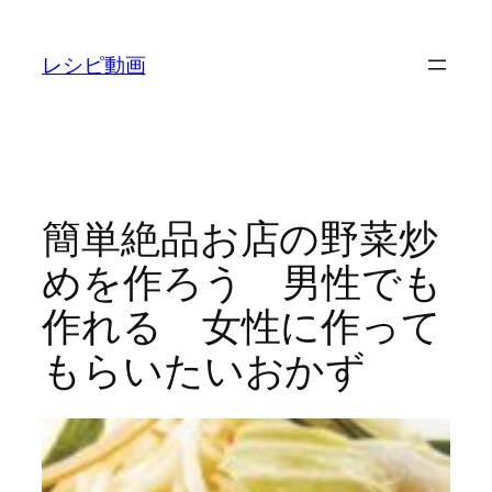
内
容
レシピ動画
を
ス
キ
ッ
プ
簡単絶品お店の野菜炒
めを作ろう 男性でも
作れる 女性に作って
もらいたいおかず