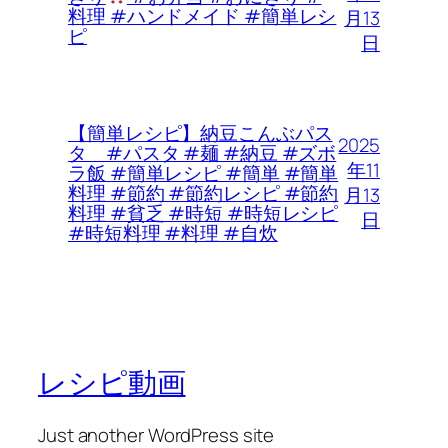
料理 #ハンドメイド #簡単レシ
月13
ピ
日
【簡単レシピ】納豆こんぶパス
2025
タ #パスタ #麺 #納豆 #ズボ
年11
ラ飯 #簡単レシピ #簡単 #簡単
料理 #節約 #節約レシピ #節約
月13
料理 #貧乏 #時短 #時短レシピ
日
#時短料理 #料理 #自炊
レシピ動画
Just another WordPress site