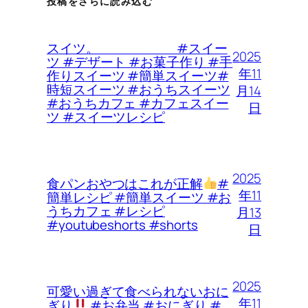
投稿をさらに読み込む
スイツ。 #スイー
2025
ツ #デザート #お菓子作り #手
年11
作りスイーツ #簡単スイーツ#
時短スイーツ #おうちスイーツ
月14
#おうちカフェ #カフェスイー
日
ツ #スイーツレシピ
2025
食パンおやつはこれが正解
#
年11
簡単レシピ #簡単スイーツ #お
うちカフェ #レシピ
月13
#youtubeshorts #shorts
日
2025
可愛い過ぎて食べられないおに
年11
ぎり
#お弁当 #おにぎり #