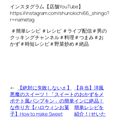
インスタグラ厶【店舗YouTube】
https://instagram.com/shunokichi66_shingo?
r=nametag
＃簡単レシピ ＃レシピ ＃ライブ配信＃男の
クッキングチャンネル＃料理＃つまみ＃お
かず＃時短レシピ＃野菜炒め＃絶品
←
【絶対に失敗しない♬】
【弁当】洋風
悪魔のスイーツ！「スイート
のおかずをメ
ポテト風パンプキン」の簡単
インに絶品！
な作り方【ハロウィンお菓
簡単レシピを
子】How to make Sweet
紹介！| せいた