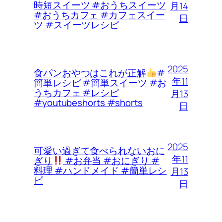
時短スイーツ #おうちスイーツ
月14
#おうちカフェ #カフェスイー
日
ツ #スイーツレシピ
2025
食パンおやつはこれが正解
#
年11
簡単レシピ #簡単スイーツ #お
うちカフェ #レシピ
月13
#youtubeshorts #shorts
日
2025
可愛い過ぎて食べられないおに
年11
ぎり
#お弁当 #おにぎり #
料理 #ハンドメイド #簡単レシ
月13
ピ
日