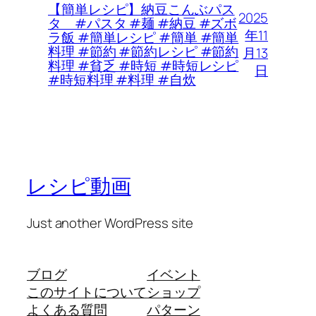
【簡単レシピ】納豆こんぶパス
2025
タ #パスタ #麺 #納豆 #ズボ
年11
ラ飯 #簡単レシピ #簡単 #簡単
料理 #節約 #節約レシピ #節約
月13
料理 #貧乏 #時短 #時短レシピ
日
#時短料理 #料理 #自炊
レシピ動画
Just another WordPress site
ブログ
イベント
このサイトについて
ショップ
よくある質問
パターン