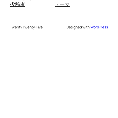
投稿者
テーマ
Twenty Twenty-Five
Designed with
WordPress