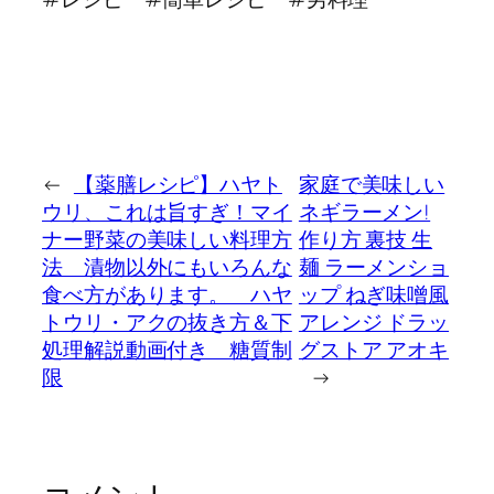
←
【薬膳レシピ】ハヤト
家庭で美味しい
ウリ、これは旨すぎ！マイ
ネギラーメン!
ナー野菜の美味しい料理方
作り方 裏技 生
法 漬物以外にもいろんな
麺 ラーメンショ
食べ方があります。 ハヤ
ップ ねぎ味噌風
トウリ・アクの抜き方＆下
アレンジ ドラッ
処理解説動画付き 糖質制
グストア アオキ
限
→