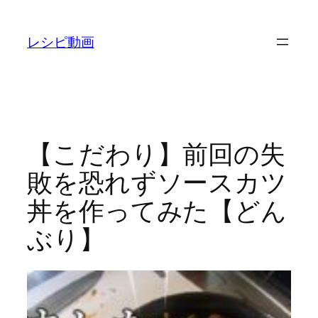
内
容
レシピ動画
を
ス
キ
ッ
プ
【こだわり】前回の失
敗を恐れずソースカツ
丼を作ってみた【どん
ぶり】