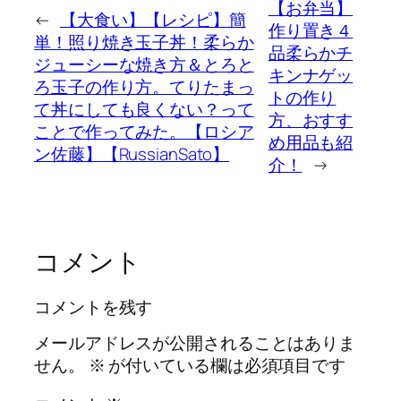
【お弁当】
←
【大食い】【レシピ】簡
作り置き４
単！照り焼き玉子丼！柔らか
品柔らかチ
ジューシーな焼き方＆とろと
キンナゲッ
ろ玉子の作り方。てりたまっ
トの作り
て丼にしても良くない？って
方、おすす
ことで作ってみた。【ロシア
め用品も紹
ン佐藤】【RussianSato】
介！
→
コメント
コメントを残す
メールアドレスが公開されることはありま
せん。
※
が付いている欄は必須項目です