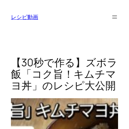
内
容
レシピ動画
を
ス
キ
ッ
プ
【30秒で作る】ズボラ
飯「コク旨！キムチマ
ヨ丼」のレシピ大公開