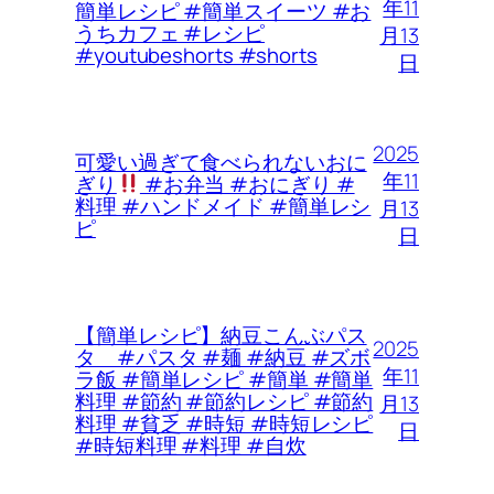
年11
簡単レシピ #簡単スイーツ #お
うちカフェ #レシピ
月13
#youtubeshorts #shorts
日
2025
可愛い過ぎて食べられないおに
年11
ぎり
#お弁当 #おにぎり #
料理 #ハンドメイド #簡単レシ
月13
ピ
日
【簡単レシピ】納豆こんぶパス
2025
タ #パスタ #麺 #納豆 #ズボ
年11
ラ飯 #簡単レシピ #簡単 #簡単
料理 #節約 #節約レシピ #節約
月13
料理 #貧乏 #時短 #時短レシピ
日
#時短料理 #料理 #自炊