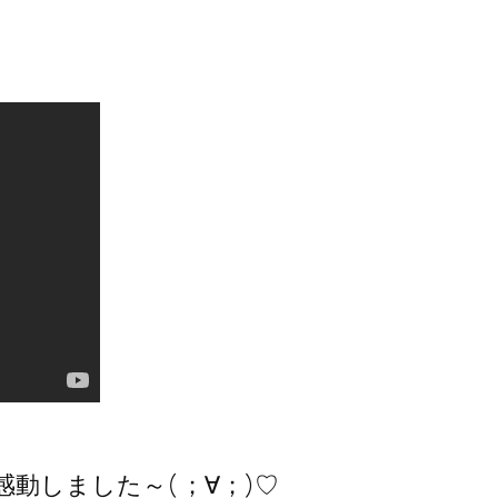
動しました～( ；∀；)♡