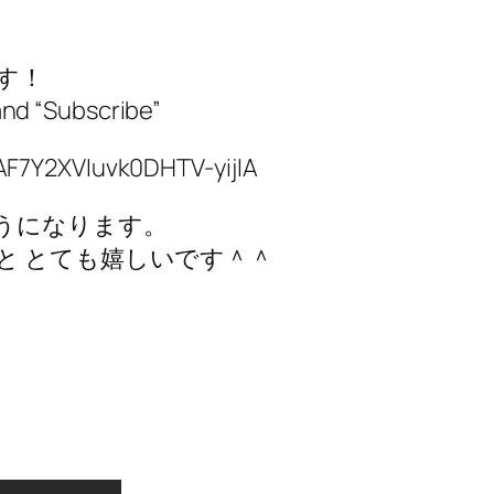
す！
 and “Subscribe”
F7Y2XVIuvk0DHTV-yijIA
うになります。
と とても嬉しいです＾＾