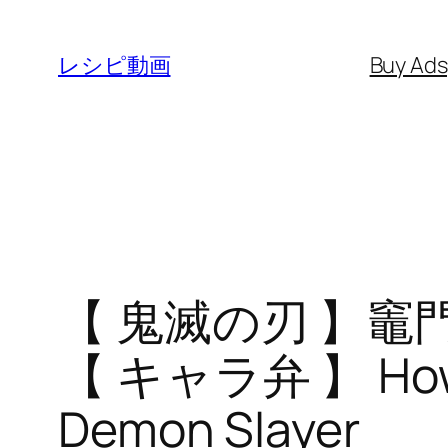
内
容
レシピ動画
Buy Ad
を
ス
キ
ッ
プ
【 鬼滅の刃 】竈
【 キャラ弁 】 How t
Demon Slayer