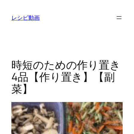
内
容
レシピ動画
を
ス
キ
ッ
プ
時短のための作り置き
4品【作り置き】【副
菜】