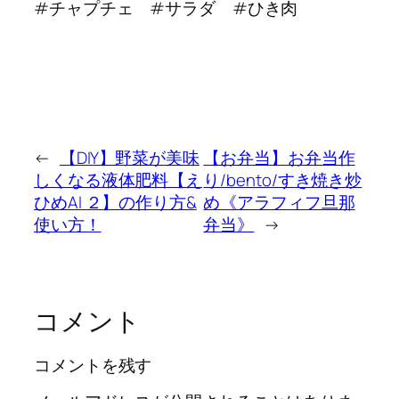
#チャプチェ #サラダ #ひき肉
←
【DIY】野菜が美味
【お弁当】お弁当作
しくなる液体肥料【え
り/bento/すき焼き炒
ひめAI ２】の作り方&
め《アラフィフ旦那
使い方！
弁当》
→
コメント
コメントを残す