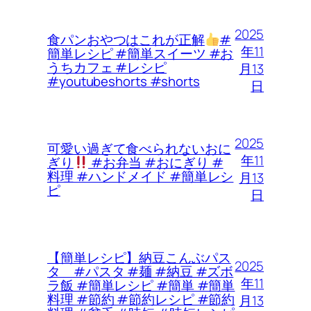
2025
食パンおやつはこれが正解
#
年11
簡単レシピ #簡単スイーツ #お
うちカフェ #レシピ
月13
#youtubeshorts #shorts
日
2025
可愛い過ぎて食べられないおに
年11
ぎり
#お弁当 #おにぎり #
料理 #ハンドメイド #簡単レシ
月13
ピ
日
【簡単レシピ】納豆こんぶパス
2025
タ #パスタ #麺 #納豆 #ズボ
年11
ラ飯 #簡単レシピ #簡単 #簡単
料理 #節約 #節約レシピ #節約
月13