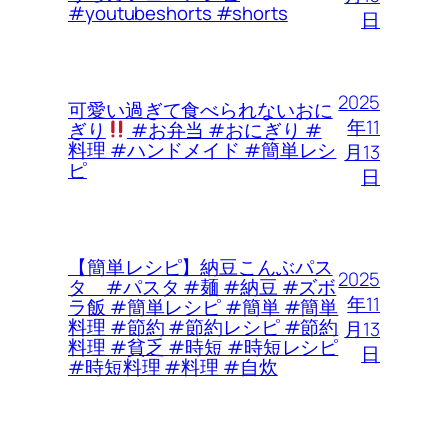
#youtubeshorts #shorts
日
2025
可愛い過ぎて食べられないおに
年11
ぎり
#お弁当 #おにぎり #
料理 #ハンドメイド #簡単レシ
月13
ピ
日
【簡単レシピ】納豆こんぶパス
2025
タ #パスタ #麺 #納豆 #ズボ
年11
ラ飯 #簡単レシピ #簡単 #簡単
料理 #節約 #節約レシピ #節約
月13
料理 #貧乏 #時短 #時短レシピ
日
#時短料理 #料理 #自炊