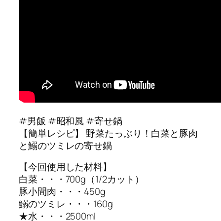
#男飯 #昭和風 #寄せ鍋
【簡単レシピ】 野菜たっぷり！白菜と豚肉
と鰯のツミレの寄せ鍋
【今回使用した材料】
白菜・・・700g（1/2カット）
豚小間肉・・・450g
鰯のツミレ・・・160g
★水・・・2500ml