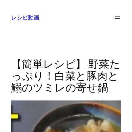
内
容
レシピ動画
を
ス
キ
ッ
プ
【簡単レシピ】 野菜た
っぷり！白菜と豚肉と
鰯のツミレの寄せ鍋