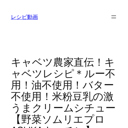
内
容
レシピ動画
を
ス
キ
ッ
プ
キャベツ農家直伝！キ
ャベツレシピ＊ルー不
用！油不使用！バター
不使用！米粉豆乳の激
うまクリームシチュー
【野菜ソムリエプロ