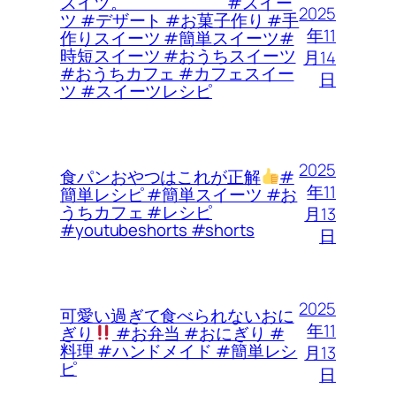
スイツ。 #スイー
2025
ツ #デザート #お菓子作り #手
年11
作りスイーツ #簡単スイーツ#
時短スイーツ #おうちスイーツ
月14
#おうちカフェ #カフェスイー
日
ツ #スイーツレシピ
2025
食パンおやつはこれが正解
#
年11
簡単レシピ #簡単スイーツ #お
うちカフェ #レシピ
月13
#youtubeshorts #shorts
日
2025
可愛い過ぎて食べられないおに
年11
ぎり
#お弁当 #おにぎり #
料理 #ハンドメイド #簡単レシ
月13
ピ
日