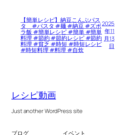
【簡単レシピ】納豆こんぶパス
2025
タ #パスタ #麺 #納豆 #ズボ
年11
ラ飯 #簡単レシピ #簡単 #簡単
料理 #節約 #節約レシピ #節約
月13
料理 #貧乏 #時短 #時短レシピ
日
#時短料理 #料理 #自炊
レシピ動画
Just another WordPress site
ブログ
イベント