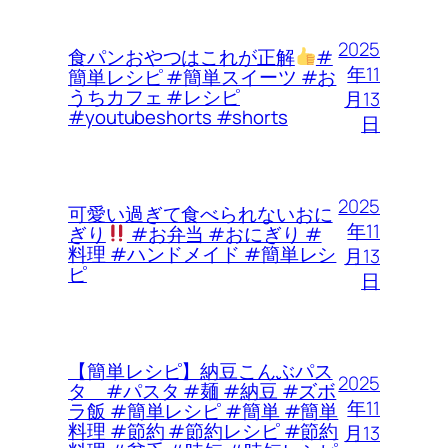
2025
食パンおやつはこれが正解
#
年11
簡単レシピ #簡単スイーツ #お
うちカフェ #レシピ
月13
#youtubeshorts #shorts
日
2025
可愛い過ぎて食べられないおに
年11
ぎり
#お弁当 #おにぎり #
料理 #ハンドメイド #簡単レシ
月13
ピ
日
【簡単レシピ】納豆こんぶパス
2025
タ #パスタ #麺 #納豆 #ズボ
年11
ラ飯 #簡単レシピ #簡単 #簡単
料理 #節約 #節約レシピ #節約
月13