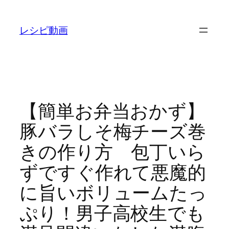
内
容
レシピ動画
を
ス
キ
ッ
プ
【簡単お弁当おかず】
豚バラしそ梅チーズ巻
きの作り方 包丁いら
ずですぐ作れて悪魔的
に旨いボリュームたっ
ぷり！男子高校生でも