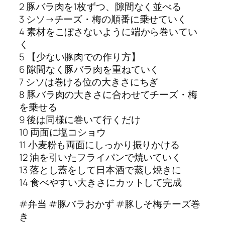
2 豚バラ肉を1枚ずつ、隙間なく並べる
3 シソ→チーズ・梅の順番に乗せていく
4 素材をこぼさないように端から巻いてい
く
5 【少ない豚肉での作り方】
6 隙間なく豚バラ肉を重ねていく
7 シソは巻ける位の大きさにちぎ
8 豚バラ肉の大きさに合わせてチーズ・梅
を乗せる
9 後は同様に巻いて行くだけ
10 両面に塩コショウ
11 小麦粉も両面にしっかり振りかける
12 油を引いたフライパンで焼いていく
13 落とし蓋をして日本酒で蒸し焼きに
14 食べやすい大きさにカットして完成
#弁当 #豚バラおかず #豚しそ梅チーズ巻
き