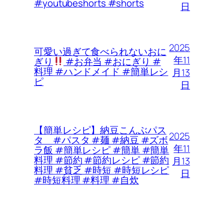
#youtubeshorts #shorts
日
2025
可愛い過ぎて食べられないおに
年11
ぎり
#お弁当 #おにぎり #
料理 #ハンドメイド #簡単レシ
月13
ピ
日
【簡単レシピ】納豆こんぶパス
2025
タ #パスタ #麺 #納豆 #ズボ
年11
ラ飯 #簡単レシピ #簡単 #簡単
料理 #節約 #節約レシピ #節約
月13
料理 #貧乏 #時短 #時短レシピ
日
#時短料理 #料理 #自炊