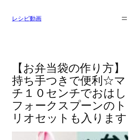
内
容
レシピ動画
を
ス
キ
ッ
プ
【お弁当袋の作り方】
持ち手つきで便利☆マ
チ１０センチでおはし
フォークスプーンのト
リオセットも入ります