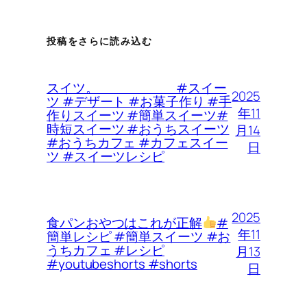
投稿をさらに読み込む
スイツ。 #スイー
2025
ツ #デザート #お菓子作り #手
年11
作りスイーツ #簡単スイーツ#
時短スイーツ #おうちスイーツ
月14
#おうちカフェ #カフェスイー
日
ツ #スイーツレシピ
2025
食パンおやつはこれが正解
#
年11
簡単レシピ #簡単スイーツ #お
うちカフェ #レシピ
月13
#youtubeshorts #shorts
日