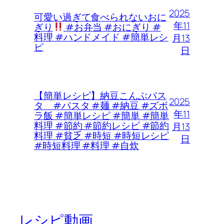
2025
可愛い過ぎて食べられないおに
年11
ぎり
#お弁当 #おにぎり #
料理 #ハンドメイド #簡単レシ
月13
ピ
日
【簡単レシピ】納豆こんぶパス
2025
タ #パスタ #麺 #納豆 #ズボ
年11
ラ飯 #簡単レシピ #簡単 #簡単
料理 #節約 #節約レシピ #節約
月13
料理 #貧乏 #時短 #時短レシピ
日
#時短料理 #料理 #自炊
レシピ動画