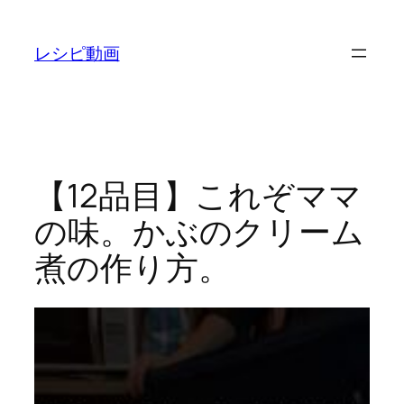
内
容
レシピ動画
を
ス
キ
ッ
プ
【12品目】これぞママ
の味。かぶのクリーム
煮の作り方。