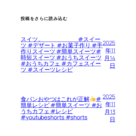
投稿をさらに読み込む
スイツ。 #スイー
2025
ツ #デザート #お菓子作り #手
年11
作りスイーツ #簡単スイーツ#
時短スイーツ #おうちスイーツ
月14
#おうちカフェ #カフェスイー
日
ツ #スイーツレシピ
2025
食パンおやつはこれが正解
#
年11
簡単レシピ #簡単スイーツ #お
うちカフェ #レシピ
月13
#youtubeshorts #shorts
日