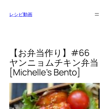
内
容
レシピ動画
を
ス
キ
ッ
プ
【お弁当作り】#66
ヤンニョムチキン弁当
[Michelle’s Bento]