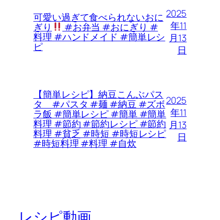
2025
可愛い過ぎて食べられないおに
年11
ぎり
#お弁当 #おにぎり #
料理 #ハンドメイド #簡単レシ
月13
ピ
日
【簡単レシピ】納豆こんぶパス
2025
タ #パスタ #麺 #納豆 #ズボ
年11
ラ飯 #簡単レシピ #簡単 #簡単
料理 #節約 #節約レシピ #節約
月13
料理 #貧乏 #時短 #時短レシピ
日
#時短料理 #料理 #自炊
レシピ動画