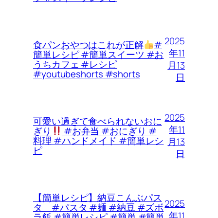
2025
食パンおやつはこれが正解
#
年11
簡単レシピ #簡単スイーツ #お
うちカフェ #レシピ
月13
#youtubeshorts #shorts
日
2025
可愛い過ぎて食べられないおに
年11
ぎり
#お弁当 #おにぎり #
料理 #ハンドメイド #簡単レシ
月13
ピ
日
【簡単レシピ】納豆こんぶパス
2025
タ #パスタ #麺 #納豆 #ズボ
年11
ラ飯 #簡単レシピ #簡単 #簡単