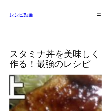
内
容
レシピ動画
を
ス
キ
ッ
プ
スタミナ丼を美味しく
作る！最強のレシピ