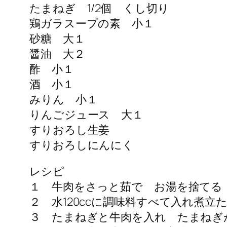
たまねぎ 1/2個 くし切り
鶏ガラスープの素 小１
砂糖 大１
醤油 大２
酢 小１
酒 小１
みりん 小１
りんごジュース 大１
すりおろし生姜
すりおろしにんにく
レシピ
１ 牛肉をさっと茹で お湯を捨てる
２ 水120ccに調味料すべて入れ煮立
３ たまねぎと牛肉を入れ たまねぎ