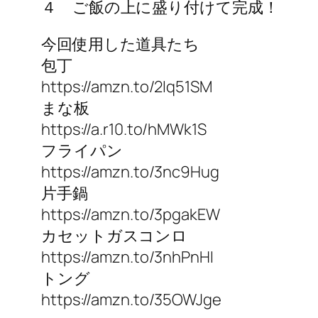
４ ご飯の上に盛り付けて完成！
今回使用した道具たち
包丁
https://amzn.to/2Iq51SM
まな板
https://a.r10.to/hMWk1S
フライパン
https://amzn.to/3nc9Hug
片手鍋
https://amzn.to/3pgakEW
カセットガスコンロ
https://amzn.to/3nhPnHI
トング
https://amzn.to/35OWJge