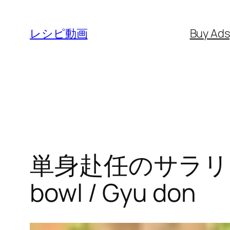
内
容
レシピ動画
Buy Ad
を
ス
キ
ッ
プ
単身赴任のサラリーマ
bowl / Gyu don