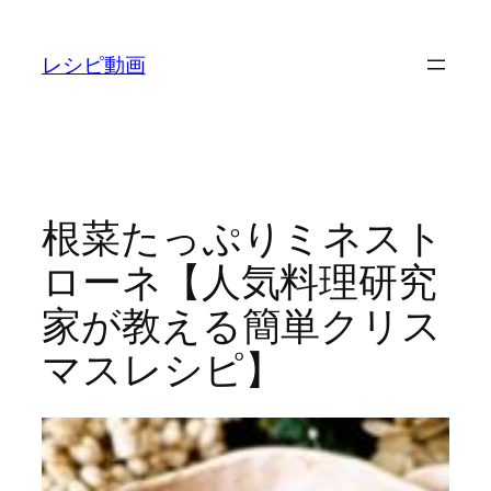
内
容
レシピ動画
を
ス
キ
ッ
プ
根菜たっぷりミネスト
ローネ【人気料理研究
家が教える簡単クリス
マスレシピ】