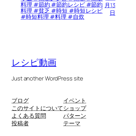
料理 #節約 #節約レシピ #節約
月13
料理 #貧乏 #時短 #時短レシピ
日
#時短料理 #料理 #自炊
レシピ動画
Just another WordPress site
ブログ
イベント
このサイトについて
ショップ
よくある質問
パターン
投稿者
テーマ