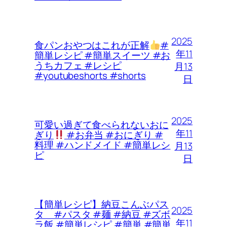
2025
食パンおやつはこれが正解
#
年11
簡単レシピ #簡単スイーツ #お
うちカフェ #レシピ
月13
#youtubeshorts #shorts
日
2025
可愛い過ぎて食べられないおに
年11
ぎり
#お弁当 #おにぎり #
料理 #ハンドメイド #簡単レシ
月13
ピ
日
【簡単レシピ】納豆こんぶパス
2025
タ #パスタ #麺 #納豆 #ズボ
年11
ラ飯 #簡単レシピ #簡単 #簡単