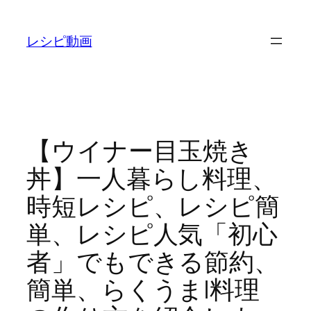
内
容
レシピ動画
を
ス
キ
ッ
プ
【ウイナー目玉焼き
丼】一人暮らし料理、
時短レシピ、レシピ簡
単、レシピ人気「初心
者」でもできる節約、
簡単、らくうま|料理