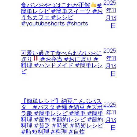
2025
食パンおやつはこれが正解
#
年11
簡単レシピ #簡単スイーツ #お
うちカフェ #レシピ
月13
#youtubeshorts #shorts
日
2025
可愛い過ぎて食べられないおに
年11
ぎり
#お弁当 #おにぎり #
料理 #ハンドメイド #簡単レシ
月13
ピ
日
【簡単レシピ】納豆こんぶパス
2025
タ #パスタ #麺 #納豆 #ズボ
年11
ラ飯 #簡単レシピ #簡単 #簡単
料理 #節約 #節約レシピ #節約
月13
料理 #貧乏 #時短 #時短レシピ
日
#時短料理 #料理 #自炊