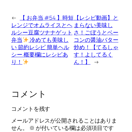
←
【 お弁当 #54 】時短
【レシピ動画】と
レンジでオムライスとヘ
まらない美味し
ルシー豆腐ツナナゲット
さ！ごぼうとベー
弁当
冷めても美味し
コンの醤油バター
い 節約レシピ 簡単ヘル
炒め！【てるしゃ
シー 概要欄にレシピあ
す！よしてるく
り！
ん！】
→
コメント
コメントを残す
メールアドレスが公開されることはありま
せん。
※
が付いている欄は必須項目です