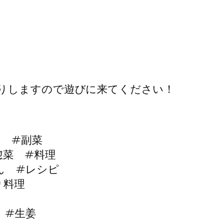
りしますので遊びに来てください！
菜 #副菜
惣菜 #料理
ん #レシピ
り料理
 #生姜