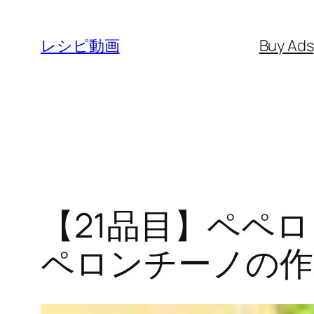
内
容
レシピ動画
Buy Ad
を
ス
キ
ッ
プ
【21品目】ペペ
ペロンチーノの作