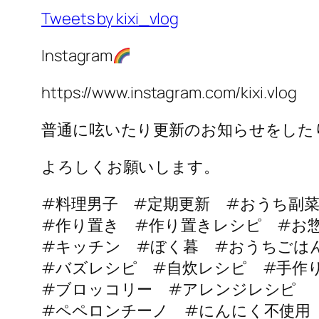
Tweets by kixi_vlog
Instagram
https://www.instagram.com/kixi.vlog
普通に呟いたり更新のお知らせをした
よろしくお願いします。
#料理男子 #定期更新 #おうち副
#作り置き #作り置きレシピ #お
#キッチン #ぼく暮 #おうちごは
#バズレシピ #自炊レシピ #手作
#ブロッコリー #アレンジレシピ
#ペペロンチーノ #にんにく不使用