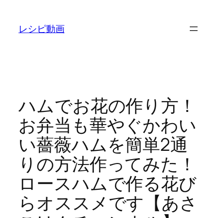
内
容
レシピ動画
を
ス
キ
ッ
プ
ハムでお花の作り方！
お弁当も華やぐかわい
い薔薇ハムを簡単2通
りの方法作ってみた！
ロースハムで作る花び
らオススメです【あさ