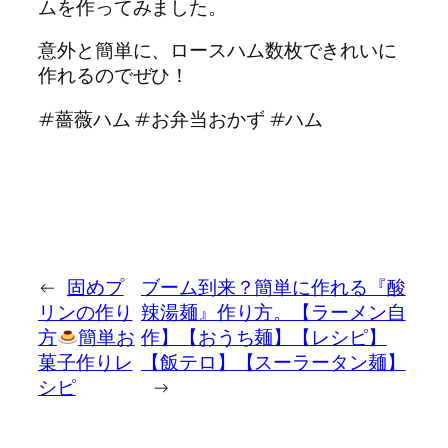
ムを作ってみました。
意外と簡単に、ロースハム数枚できれいに
作れるのでぜひ！
#薔薇ハム #お弁当おかず #ハム
←
固めプ
ブーム到来？簡単に作れる『酸
リンの作り
辣湯麺』作り方。【ラーメン自
方
簡単お
作】【おうち麺】【レシピ】
菓子作りレ
【飯テロ】【スーラータン麺】
シピ
→