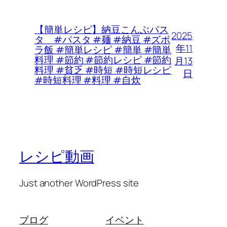
【簡単レシピ】納豆こんぶパス
2025
タ #パスタ #麺 #納豆 #ズボ
年11
ラ飯 #簡単レシピ #簡単 #簡単
料理 #節約 #節約レシピ #節約
月13
料理 #貧乏 #時短 #時短レシピ
日
#時短料理 #料理 #自炊
レシピ動画
Just another WordPress site
ブログ
イベント