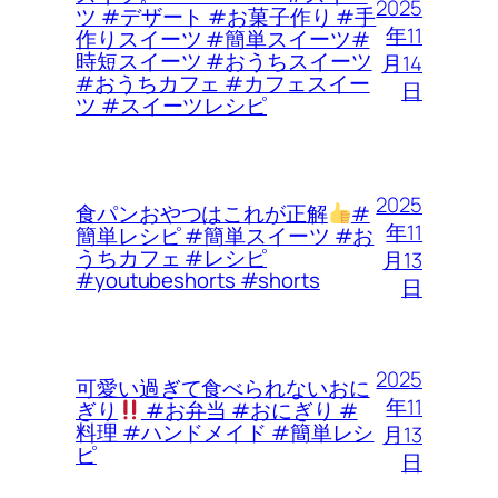
2025
ツ #デザート #お菓子作り #手
年11
作りスイーツ #簡単スイーツ#
時短スイーツ #おうちスイーツ
月14
#おうちカフェ #カフェスイー
日
ツ #スイーツレシピ
2025
食パンおやつはこれが正解
#
年11
簡単レシピ #簡単スイーツ #お
うちカフェ #レシピ
月13
#youtubeshorts #shorts
日
2025
可愛い過ぎて食べられないおに
年11
ぎり
#お弁当 #おにぎり #
料理 #ハンドメイド #簡単レシ
月13
ピ
日