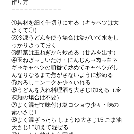
作り方
============
①具材を細く千切りにする（キャベツは大
きくて〇）
②冷凍うどんを使う場合は湯がいて水をし
っかりきっておく
③野菜は玉ねぎから炒める（甘みを出す）
④玉ねぎ→しいたけ・にんじん→肉→白ネ
ギ→キャベツの順番で炒めてキャベツがし
んなりなるまで焦がさないように炒める
⑤おろしニンニクを少々いれる
⑥うどんを入れ料理酒を大さじ1加える（冷
凍麺の場合は不要）
⑦よく混ぜて味付け塩コショウ少々・味の
素小さじ1
⑧よく混ざったら しょうゆ大さじ1.5 ごま油
大さじ1.5加えて混ぜる