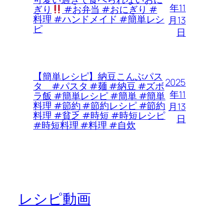
年11
ぎり
#お弁当 #おにぎり #
料理 #ハンドメイド #簡単レシ
月13
ピ
日
【簡単レシピ】納豆こんぶパス
2025
タ #パスタ #麺 #納豆 #ズボ
年11
ラ飯 #簡単レシピ #簡単 #簡単
料理 #節約 #節約レシピ #節約
月13
料理 #貧乏 #時短 #時短レシピ
日
#時短料理 #料理 #自炊
レシピ動画