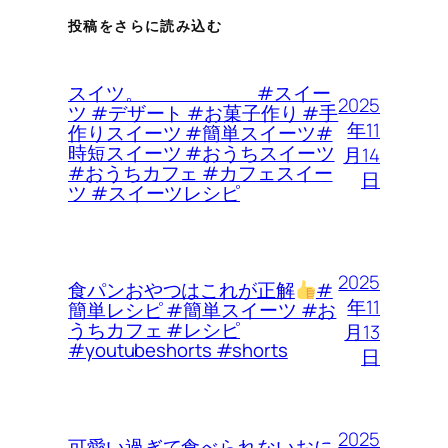
投稿をさらに読み込む
スイツ。 #スイー
2025
ツ #デザート #お菓子作り #手
年11
作りスイーツ #簡単スイーツ#
時短スイーツ #おうちスイーツ
月14
#おうちカフェ #カフェスイー
日
ツ #スイーツレシピ
2025
食パンおやつはこれが正解
#
年11
簡単レシピ #簡単スイーツ #お
うちカフェ #レシピ
月13
#youtubeshorts #shorts
日
2025
可愛い過ぎて食べられないおに