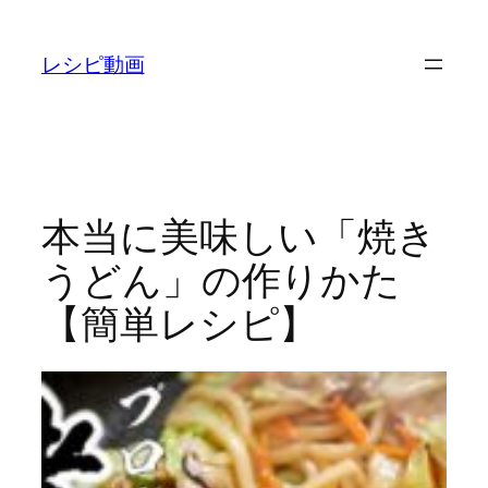
内
容
レシピ動画
を
ス
キ
ッ
プ
本当に美味しい「焼き
うどん」の作りかた
【簡単レシピ】