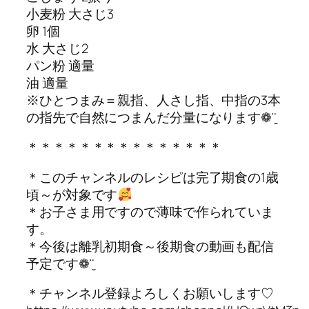
小麦粉 大さじ3
卵 1個
水 大さじ2
パン粉 適量
油 適量
※ひとつまみ＝親指、人さし指、中指の3本
の指先で自然につまんだ分量になります❁¨̮
＊＊＊＊＊＊＊＊＊＊＊＊＊＊＊
＊このチャンネルのレシピは完了期食の1歳
頃～が対象です
＊お子さま用ですので薄味で作られていま
す。
＊今後は離乳初期食～後期食の動画も配信
予定です❁¨̮
＊チャンネル登録よろしくお願いします♡