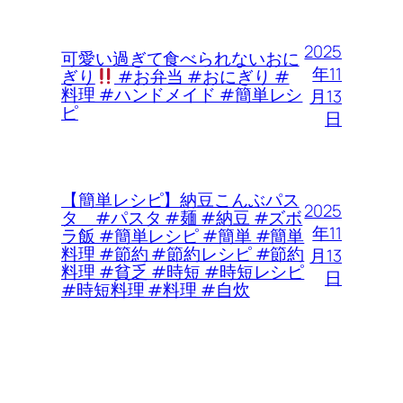
2025
可愛い過ぎて食べられないおに
年11
ぎり
#お弁当 #おにぎり #
料理 #ハンドメイド #簡単レシ
月13
ピ
日
【簡単レシピ】納豆こんぶパス
2025
タ #パスタ #麺 #納豆 #ズボ
年11
ラ飯 #簡単レシピ #簡単 #簡単
料理 #節約 #節約レシピ #節約
月13
料理 #貧乏 #時短 #時短レシピ
日
#時短料理 #料理 #自炊