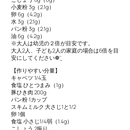
小麦粉 3g（2.1g）
卵 6g（4.2g）
水 3g（2.1g）
パン粉 3g（2.1g）
油 6g（4.2g）
※大人は幼児の２倍が目安です。
大人2人、子ども2人の家庭の場合は6倍を目
安にしてください❁¨̮
【作りやすい分量】
キャベツ 1/4玉
食塩 ひとつまみ（1g）
豚ひき肉 200g
パン粉 1カップ
スキムミルク 大さじ1と1/2
卵 1個
食塩 小さじ1/4弱（1.4g）
こしょう 2振り