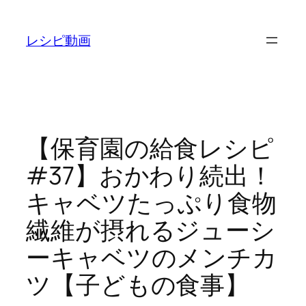
内
容
レシピ動画
を
ス
キ
ッ
プ
【保育園の給食レシピ
#37】おかわり続出！
キャベツたっぷり食物
繊維が摂れるジューシ
ーキャベツのメンチカ
ツ【子どもの食事】