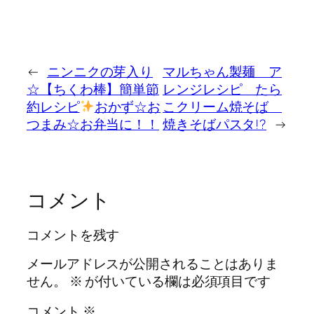
←
ニンニクの芽入り
マルちゃん製麺 ア
☆【ちくわ棒】簡単節
レンジレシピ たら
約レシピ
おかず☆お
こクリーム焼そば
つまみ☆お弁当に！！
焼きそばパスタ!?
→
コメント
コメントを残す
メールアドレスが公開されることはありま
せん。
※
が付いている欄は必須項目です
コメント
※