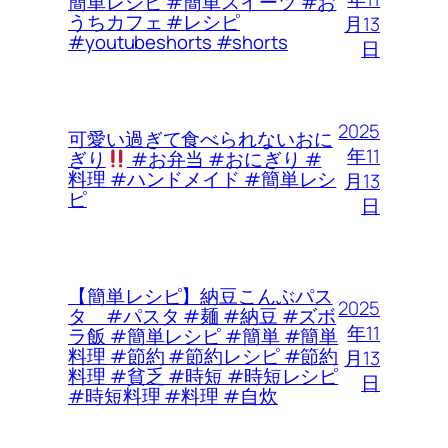
簡単レシピ #簡単スイーツ #お
うちカフェ #レシピ
月13
#youtubeshorts #shorts
日
2025
可愛い過ぎて食べられないおに
年11
ぎり
#お弁当 #おにぎり #
料理 #ハンドメイド #簡単レシ
月13
ピ
日
【簡単レシピ】納豆こんぶパス
2025
タ #パスタ #麺 #納豆 #ズボ
年11
ラ飯 #簡単レシピ #簡単 #簡単
料理 #節約 #節約レシピ #節約
月13
料理 #貧乏 #時短 #時短レシピ
日
#時短料理 #料理 #自炊