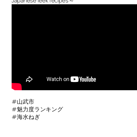
Japanese leek recipes～
#山武市
#魅力度ランキング
#海水ねぎ