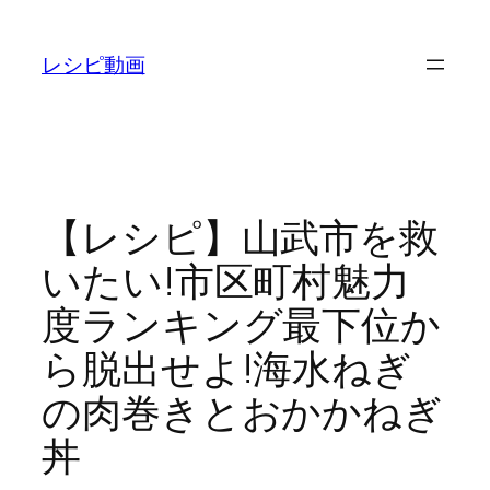
内
容
レシピ動画
を
ス
キ
ッ
プ
【レシピ】山武市を救
いたい!市区町村魅力
度ランキング最下位か
ら脱出せよ!海水ねぎ
の肉巻きとおかかねぎ
丼