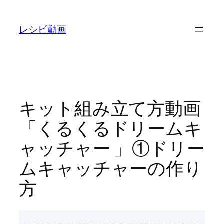
内
容
レシピ動画
を
ス
キ
ッ
プ
キット組み立て方動画
「くるくるドリームキ
ャッチャー 」①ドリー
ムキャッチャーの作り
方