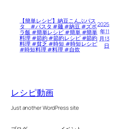
【簡単レシピ】納豆こんぶパス
2025
タ #パスタ #麺 #納豆 #ズボ
年11
ラ飯 #簡単レシピ #簡単 #簡単
料理 #節約 #節約レシピ #節約
月13
料理 #貧乏 #時短 #時短レシピ
日
#時短料理 #料理 #自炊
レシピ動画
Just another WordPress site
ブログ
イベント