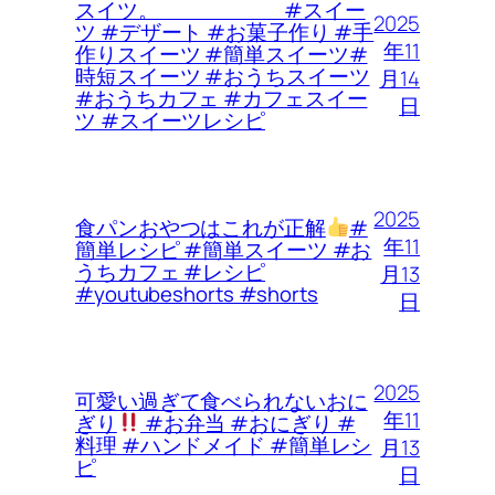
スイツ。 #スイー
2025
ツ #デザート #お菓子作り #手
年11
作りスイーツ #簡単スイーツ#
時短スイーツ #おうちスイーツ
月14
#おうちカフェ #カフェスイー
日
ツ #スイーツレシピ
2025
食パンおやつはこれが正解
#
年11
簡単レシピ #簡単スイーツ #お
うちカフェ #レシピ
月13
#youtubeshorts #shorts
日
2025
可愛い過ぎて食べられないおに
年11
ぎり
#お弁当 #おにぎり #
料理 #ハンドメイド #簡単レシ
月13
ピ
日