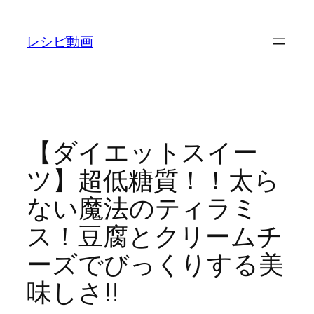
内
容
レシピ動画
を
ス
キ
ッ
プ
【ダイエットスイー
ツ】超低糖質！！太ら
ない魔法のティラミ
ス！豆腐とクリームチ
ーズでびっくりする美
味しさ!!