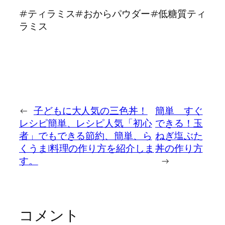
#ティラミス#おからパウダー#低糖質ティ
ラミス
←
子どもに大人気の三色丼！
簡単 すぐ
レシピ簡単、レシピ人気「初心
できる！玉
者」でもできる節約、簡単、ら
ねぎ塩ぶた
くうま|料理の作り方を紹介しま
丼の作り方
す。
→
コメント