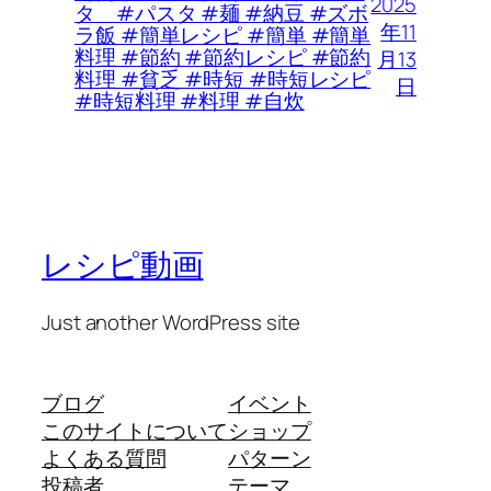
2025
タ #パスタ #麺 #納豆 #ズボ
年11
ラ飯 #簡単レシピ #簡単 #簡単
料理 #節約 #節約レシピ #節約
月13
料理 #貧乏 #時短 #時短レシピ
日
#時短料理 #料理 #自炊
レシピ動画
Just another WordPress site
ブログ
イベント
このサイトについて
ショップ
よくある質問
パターン
投稿者
テーマ