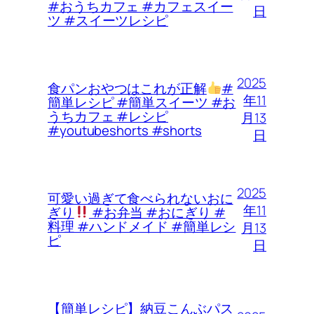
#おうちカフェ #カフェスイー
日
ツ #スイーツレシピ
2025
食パンおやつはこれが正解
#
年11
簡単レシピ #簡単スイーツ #お
うちカフェ #レシピ
月13
#youtubeshorts #shorts
日
2025
可愛い過ぎて食べられないおに
年11
ぎり
#お弁当 #おにぎり #
料理 #ハンドメイド #簡単レシ
月13
ピ
日
【簡単レシピ】納豆こんぶパス