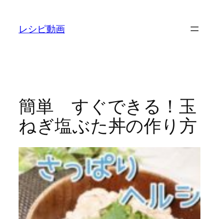
内
容
レシピ動画
を
ス
キ
ッ
プ
簡単 すぐできる！玉
ねぎ塩ぶた丼の作り方