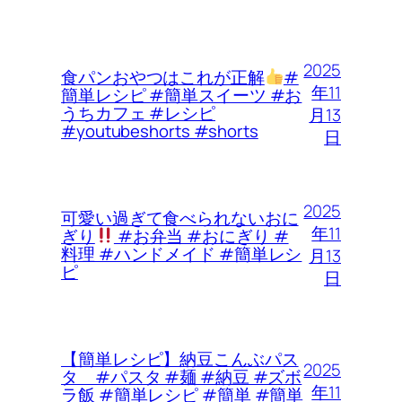
2025
食パンおやつはこれが正解
#
年11
簡単レシピ #簡単スイーツ #お
うちカフェ #レシピ
月13
#youtubeshorts #shorts
日
2025
可愛い過ぎて食べられないおに
年11
ぎり
#お弁当 #おにぎり #
料理 #ハンドメイド #簡単レシ
月13
ピ
日
【簡単レシピ】納豆こんぶパス
2025
タ #パスタ #麺 #納豆 #ズボ
年11
ラ飯 #簡単レシピ #簡単 #簡単