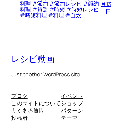
料理 #節約 #節約レシピ #節約
月13
料理 #貧乏 #時短 #時短レシピ
日
#時短料理 #料理 #自炊
レシピ動画
Just another WordPress site
ブログ
イベント
このサイトについて
ショップ
よくある質問
パターン
投稿者
テーマ