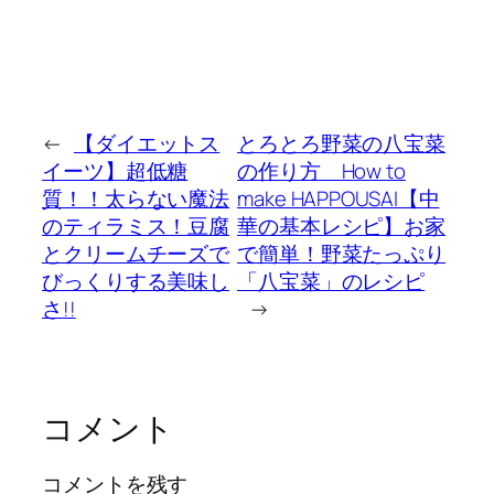
←
【ダイエットス
とろとろ野菜の八宝菜
イーツ】超低糖
の作り方 How to
質！！太らない魔法
make HAPPOUSAI【中
のティラミス！豆腐
華の基本レシピ】お家
とクリームチーズで
で簡単！野菜たっぷり
びっくりする美味し
「八宝菜」のレシピ
さ!!
→
コメント
コメントを残す