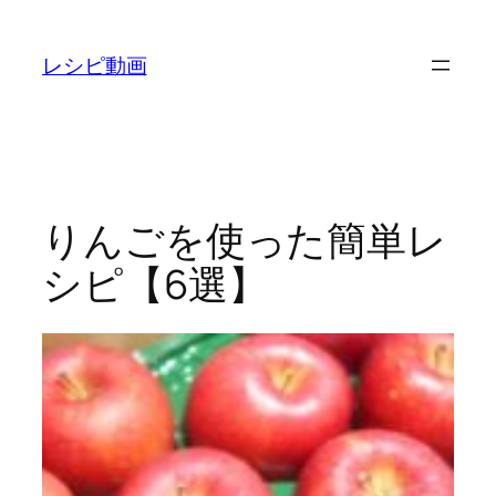
内
容
レシピ動画
を
ス
キ
ッ
プ
りんごを使った簡単レ
シピ【6選】