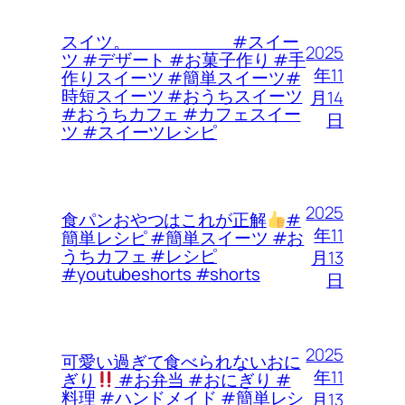
スイツ。 #スイー
2025
ツ #デザート #お菓子作り #手
年11
作りスイーツ #簡単スイーツ#
時短スイーツ #おうちスイーツ
月14
#おうちカフェ #カフェスイー
日
ツ #スイーツレシピ
2025
食パンおやつはこれが正解
#
年11
簡単レシピ #簡単スイーツ #お
うちカフェ #レシピ
月13
#youtubeshorts #shorts
日
2025
可愛い過ぎて食べられないおに
年11
ぎり
#お弁当 #おにぎり #
料理 #ハンドメイド #簡単レシ
月13