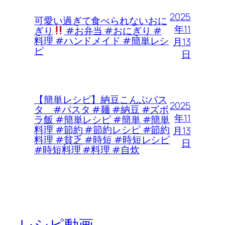
2025
可愛い過ぎて食べられないおに
年11
ぎり
#お弁当 #おにぎり #
料理 #ハンドメイド #簡単レシ
月13
ピ
日
【簡単レシピ】納豆こんぶパス
2025
タ #パスタ #麺 #納豆 #ズボ
年11
ラ飯 #簡単レシピ #簡単 #簡単
料理 #節約 #節約レシピ #節約
月13
料理 #貧乏 #時短 #時短レシピ
日
#時短料理 #料理 #自炊
レシピ動画