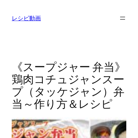
内
容
レシピ動画
を
ス
キ
ッ
プ
《スープジャー 弁当》
鶏肉コチュジャンスー
プ（タッケジャン）弁
当～作り方＆レシピ