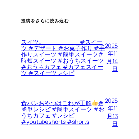
投稿をさらに読み込む
スイツ。 #スイー
2025
ツ #デザート #お菓子作り #手
年11
作りスイーツ #簡単スイーツ#
時短スイーツ #おうちスイーツ
月14
#おうちカフェ #カフェスイー
日
ツ #スイーツレシピ
2025
食パンおやつはこれが正解
#
年11
簡単レシピ #簡単スイーツ #お
うちカフェ #レシピ
月13
#youtubeshorts #shorts
日