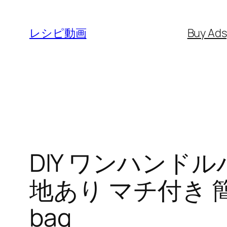
内
容
レシピ動画
Buy Ad
を
ス
キ
ッ
プ
DIY ワンハンド
地あり マチ付き 簡単 to
bag