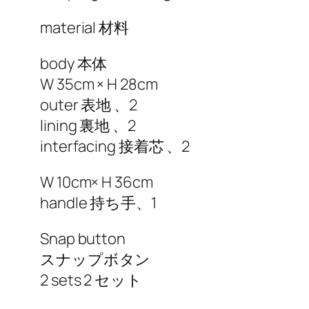
material 材料
body 本体
W 35cm × H 28cm
outer 表地 、2
lining 裏地 、2
interfacing 接着芯 、2
W 10cm× H 36cm
handle 持ち手、1
Snap button
スナップボタン
2 sets 2 セット