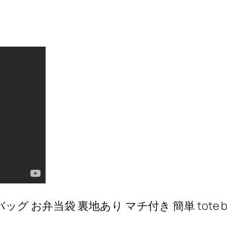
当袋 裏地あり マチ付き 簡単 tote bag One 