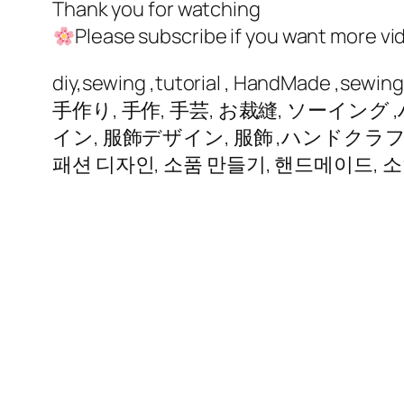
Thank you for watching
Please subscribe if you want more vi
diy,sewing ,tutorial , HandMade ,sewing t
手作り, 手作, 手芸, お裁縫, ソーイング
イン, 服飾デザイン, 服飾 ,ハンドクラ
패션 디자인, 소품 만들기, 핸드메이드, 