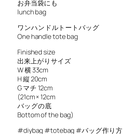
お弁当袋にも
lunch bag
ワンハンドルトートバッグ
One handle tote bag
Finished size
出来上がりサイズ
W 横 33cm
H 縦 20cm
G マチ 12cm
(21cm × 12cm
バッグの底
Bottom of the bag)
#diybag #totebag #バッグ作り方