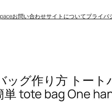
space
お問い合わせ
サイトについて
プライバ
ルバッグ作り方 トート
te bag One handl