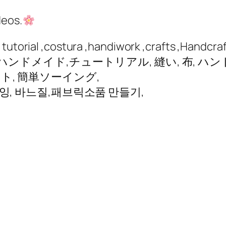
deos.
utorial ,costura ,handiwork ,crafts ,Handcraft 
 ,ハンドメイド,チュートリアル, 縫い, 布, ハン
フト, 簡単ソーイング,
소잉, 바느질,패브릭소품 만들기,