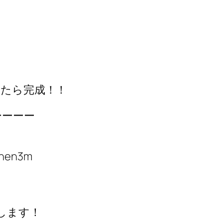
いたら完成！！
ーーーー
chen3m
します！