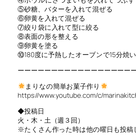
④ボウルにさつまいもを入れてつぶす
⑤砂糖、バターを入れて混ぜる
⑥卵黄を入れて混ぜる
⑦絞り袋に入れて型に絞る
⑧表面の形を整える
⑨卵黄を塗る
⑩180度に予熱したオーブンで15分焼
ーーーーーーーーーーーーーーーーー
まりなの簡単お菓子作り
https://www.youtube.com/c/marinakit
◆投稿日
火・木・土（週３回）
※たくさん作った時は他の曜日も投稿