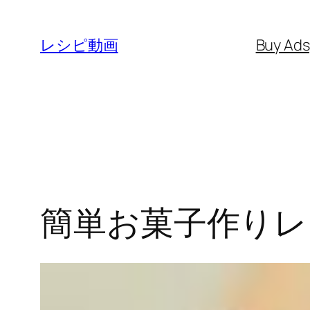
内
容
レシピ動画
Buy Ad
を
ス
キ
ッ
プ
簡単お菓子作りレ