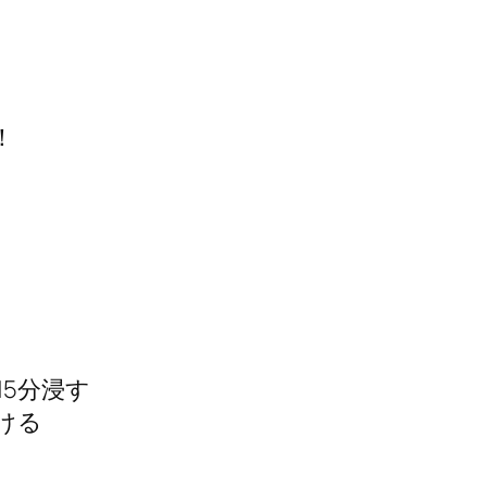
！
5分浸す
ける