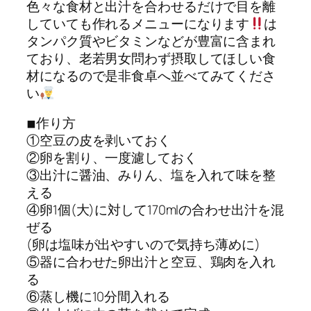
色々な食材と出汁を合わせるだけで目を離
していても作れるメニューになります
は
タンパク質やビタミンなどが豊富に含まれ
ており、老若男女問わず摂取してほしい食
材になるので是非食卓へ並べてみてくださ
い
◾︎作り方
①空豆の皮を剥いておく
②卵を割り、一度濾しておく
③出汁に醤油、みりん、塩を入れて味を整
える
④卵1個(大)に対して170mlの合わせ出汁を混
ぜる
(卵は塩味が出やすいので気持ち薄めに)
⑤器に合わせた卵出汁と空豆、鶏肉を入れ
る
⑥蒸し機に10分間入れる