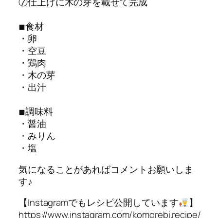
⑦仕上げに木の芽を載せて完成
◾︎食材
・卵
・空豆
・鶏肉
・木の芽
・出汁
◾︎調味料
・醤油
・みりん
・塩
気になることがあればコメントお願いしま
す♪
【Instagramでもレシピ公開しています
】
https://www.instagram.com/komorebi.recipe/