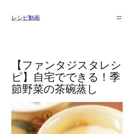
内
容
レシピ動画
を
ス
キ
ッ
プ
【ファンタジスタレシ
ピ】自宅でできる！季
節野菜の茶碗蒸し