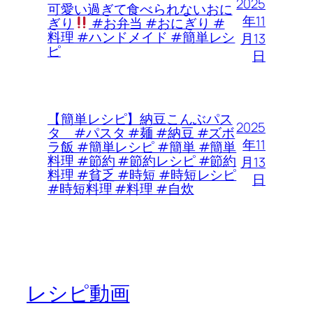
2025
可愛い過ぎて食べられないおに
年11
ぎり
#お弁当 #おにぎり #
料理 #ハンドメイド #簡単レシ
月13
ピ
日
【簡単レシピ】納豆こんぶパス
2025
タ #パスタ #麺 #納豆 #ズボ
年11
ラ飯 #簡単レシピ #簡単 #簡単
料理 #節約 #節約レシピ #節約
月13
料理 #貧乏 #時短 #時短レシピ
日
#時短料理 #料理 #自炊
レシピ動画