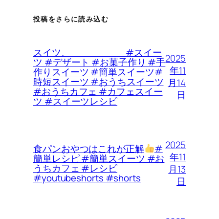
投稿をさらに読み込む
スイツ。 #スイー
2025
ツ #デザート #お菓子作り #手
年11
作りスイーツ #簡単スイーツ#
時短スイーツ #おうちスイーツ
月14
#おうちカフェ #カフェスイー
日
ツ #スイーツレシピ
2025
食パンおやつはこれが正解
#
年11
簡単レシピ #簡単スイーツ #お
うちカフェ #レシピ
月13
#youtubeshorts #shorts
日