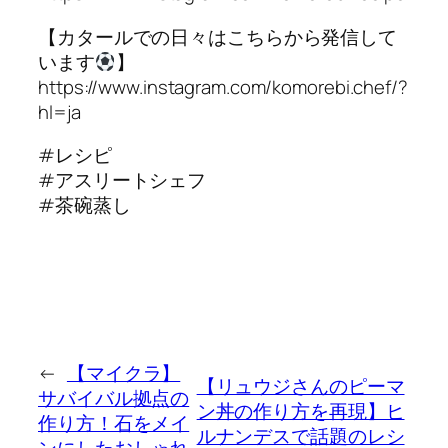
【カタールでの日々はこちらから発信して
います
】
https://www.instagram.com/komorebi.chef/?
hl=ja
#レシピ
#アスリートシェフ
#茶碗蒸し
←
【マイクラ】
【リュウジさんのピーマ
サバイバル拠点の
ン丼の作り方を再現】ヒ
作り方！石をメイ
ルナンデスで話題のレシ