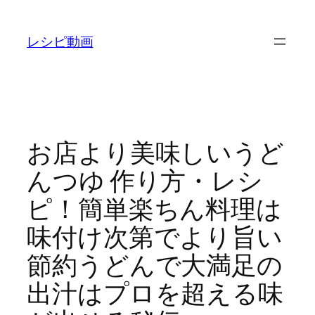
内
容
レシピ動画
を
ス
キ
ッ
プ
お店より美味しいうど
んつゆ 作り方・レシ
ピ！簡単楽ちん料理は
味付け次第でより旨い
節約うどんで大満足の
出汁はプロを超える味