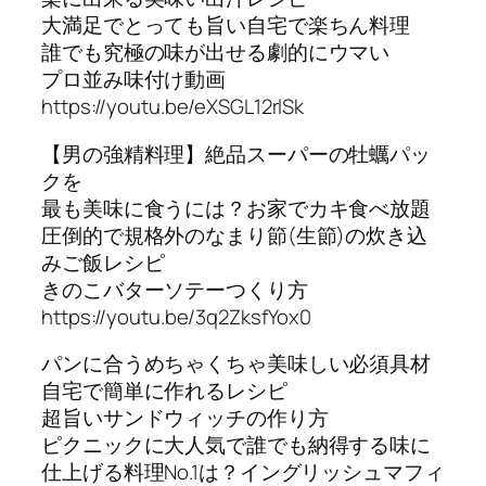
大満足でとっても旨い自宅で楽ちん料理
誰でも究極の味が出せる劇的にウマい
プロ並み味付け動画
https://youtu.be/eXSGL12rlSk
【男の強精料理】絶品スーパーの牡蠣パッ
クを
最も美味に食うには？お家でカキ食べ放題
圧倒的で規格外のなまり節(生節)の炊き込
みご飯レシピ
きのこバターソテーつくり方
https://youtu.be/3q2ZksfYox0
パンに合うめちゃくちゃ美味しい必須具材
自宅で簡単に作れるレシピ
超旨いサンドウィッチの作り方
ピクニックに大人気で誰でも納得する味に
仕上げる料理No.1は？イングリッシュマフィ