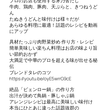
プロのお店も使用する茅乃舎だし
牛肉、鶏肉、豚肉、天ぷらと、きつねうど
ん
たぬきうどんと味付けは様々だが
あらゆる料理に最適！話題のレシピを動画
にアップ
具材たっぷり肉野菜炒め 作り方・レシピ
簡単美味しい楽ちん料理はお店の味より旨
い節約おかず
大満足で中華のプロを超える味が出せる秘
伝
ブレンドタレのコツ
https://youtu.be/oyE5wrrG9cE
絶品「ピェンロー鍋」の作り方
出汁が決めて鳥鍋・豚しゃぶ鍋
アレンジレシピは最高に美味しい味付け
本当にひとあじ違った話題抜群の