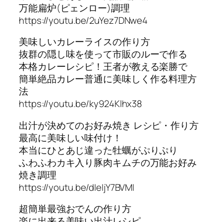
万能扁炉(ピェンロー)調理
https://youtu.be/2uYez7DNwe4
美味しいカレーライスの作り方
抜群の隠し味を使って市販のルーで作る
本格カレーレシピ！王者が教える楽勝で
簡単絶品カレー普通に美味しく作る料理方
法
https://youtu.be/ky924Klhx38
出汁が決めてのお好み焼き レシピ・作り方
最高に美味しい味付け！
本当にひとあじ違った牡蠣がぷりぷり
ふわふわカキ入り豚肉キムチの万能お好み
焼き調理
https://youtu.be/dIeIjY7BVMI
超簡単最強おでんの作り方
楽に出来る美味い出汁レシピ