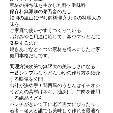
素材の持ち味を生かした科学調味料
保存料無添加の茅乃舎のだし
福岡の里山に佇む御料理 茅乃舎の料理人の
味を
ご家庭で使いやすくつくっている
お好みやご用途に応じて、激ウマうどんに
変身するのだ
焼きあごなど４つの素材を粉末にしたご家
庭用本格だしです。
調理方法次第で無限大の美味しさになる
一番シンプルなうどんつゆの作り方を紹介
する映像を公開
出汁が決め手！関西風のうどんはイチオシ
うどんの具材はネギ、油あげ、牛肉を使用
する絶品うどん
パンチがきいて正に老若男女にぴったり
若者～老人と誰でも美味しく作れる最適な