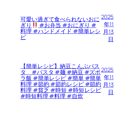
2025
可愛い過ぎて食べられないおに
年11
ぎり
#お弁当 #おにぎり #
料理 #ハンドメイド #簡単レシ
月13
ピ
日
【簡単レシピ】納豆こんぶパス
2025
タ #パスタ #麺 #納豆 #ズボ
年11
ラ飯 #簡単レシピ #簡単 #簡単
料理 #節約 #節約レシピ #節約
月13
料理 #貧乏 #時短 #時短レシピ
日
#時短料理 #料理 #自炊