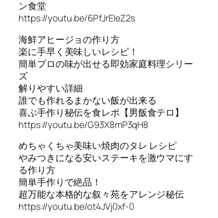
ン食堂
https://youtu.be/6PfJrEleZ2s
海鮮アヒージョの作り方
楽に手早く美味しいレシピ！
簡単プロの味が出せる即効家庭料理シリー
ズ
解りやすい詳細
誰でも作れるまかない飯が出来る
喜ぶ手作り秘伝を食レポ【男飯食テロ】
https://youtu.be/G93X8mP3qH8
めちゃくちゃ美味い焼肉のタレ レシピ
やみつきになる安いステーキを激ウマにす
る作り方
簡単手作りで絶品！
超万能な本格的な叙々苑をアレンジ秘伝
https://youtu.be/ot4JVj0xf-0