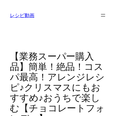
内
容
レシピ動画
を
ス
キ
ッ
プ
【業務スーパー購入
品】簡単！絶品！コス
パ最高！アレンジレシ
ピ♪クリスマスにもお
すすめ♪おうちで楽し
む【チョコレートフォ