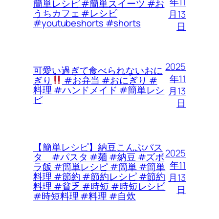
年11
簡単レシピ #簡単スイーツ #お
うちカフェ #レシピ
月13
#youtubeshorts #shorts
日
2025
可愛い過ぎて食べられないおに
年11
ぎり
#お弁当 #おにぎり #
料理 #ハンドメイド #簡単レシ
月13
ピ
日
【簡単レシピ】納豆こんぶパス
2025
タ #パスタ #麺 #納豆 #ズボ
年11
ラ飯 #簡単レシピ #簡単 #簡単
料理 #節約 #節約レシピ #節約
月13
料理 #貧乏 #時短 #時短レシピ
日
#時短料理 #料理 #自炊