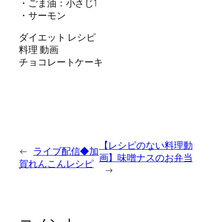
・ごま油：小さじ1
・サーモン
ダイエット レシピ
料理 動画
チョコレートケーキ
【レシピのない料理動
←
ライブ配信◆加
画】味噌ナスのお弁当
賀れんこんレシピ
→