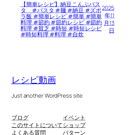
【簡単レシピ】納豆こんぶパス
2025
タ #パスタ #麺 #納豆 #ズボ
年11
ラ飯 #簡単レシピ #簡単 #簡単
料理 #節約 #節約レシピ #節約
月13
料理 #貧乏 #時短 #時短レシピ
日
#時短料理 #料理 #自炊
レシピ動画
Just another WordPress site
ブログ
イベント
このサイトについて
ショップ
よくある質問
パターン