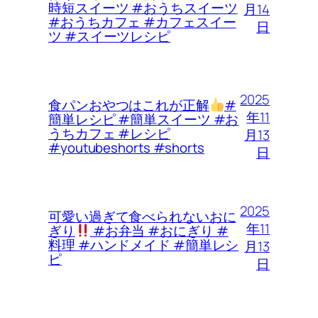
時短スイーツ #おうちスイーツ
月14
#おうちカフェ #カフェスイー
日
ツ #スイーツレシピ
2025
食パンおやつはこれが正解
#
年11
簡単レシピ #簡単スイーツ #お
うちカフェ #レシピ
月13
#youtubeshorts #shorts
日
2025
可愛い過ぎて食べられないおに
年11
ぎり
#お弁当 #おにぎり #
料理 #ハンドメイド #簡単レシ
月13
ピ
日