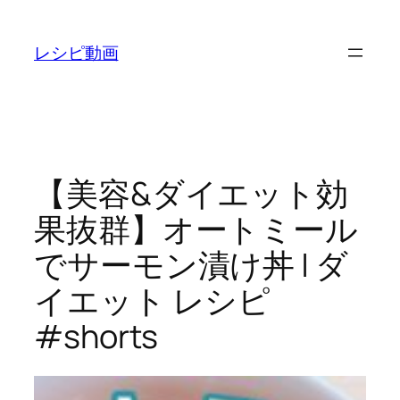
内
容
レシピ動画
を
ス
キ
ッ
プ
【美容&ダイエット効
果抜群】オートミール
でサーモン漬け丼 | ダ
イエット レシピ
#shorts