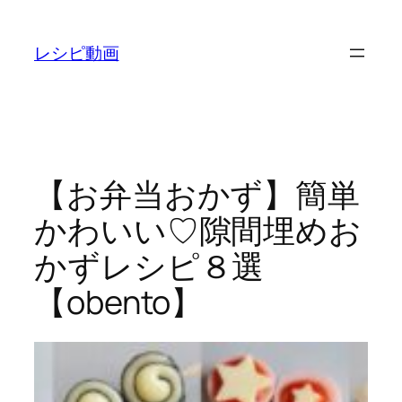
内
容
レシピ動画
を
ス
キ
ッ
プ
【お弁当おかず】簡単
かわいい♡隙間埋めお
かずレシピ８選
【obento】