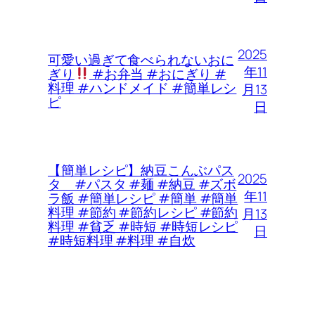
2025
可愛い過ぎて食べられないおに
年11
ぎり
#お弁当 #おにぎり #
料理 #ハンドメイド #簡単レシ
月13
ピ
日
【簡単レシピ】納豆こんぶパス
2025
タ #パスタ #麺 #納豆 #ズボ
年11
ラ飯 #簡単レシピ #簡単 #簡単
料理 #節約 #節約レシピ #節約
月13
料理 #貧乏 #時短 #時短レシピ
日
#時短料理 #料理 #自炊