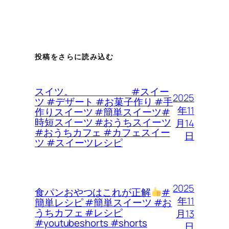
投稿をさらに読み込む
スイツ。 #スイー
2025
ツ #デザート #お菓子作り #手
年11
作りスイーツ #簡単スイーツ#
時短スイーツ #おうちスイーツ
月14
#おうちカフェ #カフェスイー
日
ツ #スイーツレシピ
2025
食パンおやつはこれが正解
#
年11
簡単レシピ #簡単スイーツ #お
うちカフェ #レシピ
月13
#youtubeshorts #shorts
日