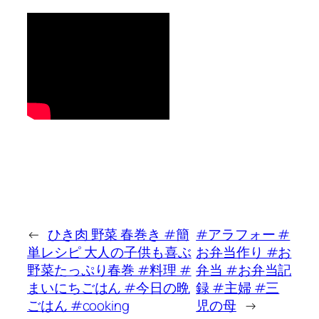
←
ひき肉 野菜 春巻き #簡
#アラフォー #
単レシピ 大人の子供も喜ぶ
お弁当作り #お
野菜たっぷり春巻 #料理 #
弁当 #お弁当記
まいにちごはん #今日の晩
録 #主婦 #三
ごはん #cooking
児の母
→