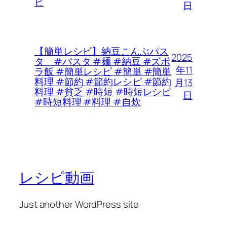
ピ
日
【簡単レシピ】納豆こんぶパス
2025
タ #パスタ #麺 #納豆 #ズボ
年11
ラ飯 #簡単レシピ #簡単 #簡単
料理 #節約 #節約レシピ #節約
月13
料理 #貧乏 #時短 #時短レシピ
日
#時短料理 #料理 #自炊
レシピ動画
Just another WordPress site