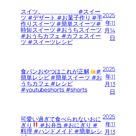
スイツ。 #スイー
2025
ツ #デザート #お菓子作り #手
年11
作りスイーツ #簡単スイーツ#
時短スイーツ #おうちスイーツ
月14
#おうちカフェ #カフェスイー
日
ツ #スイーツレシピ
2025
食パンおやつはこれが正解
#
年11
簡単レシピ #簡単スイーツ #お
うちカフェ #レシピ
月13
#youtubeshorts #shorts
日
2025
可愛い過ぎて食べられないおに
年11
ぎり
#お弁当 #おにぎり #
料理 #ハンドメイド #簡単レシ
月13