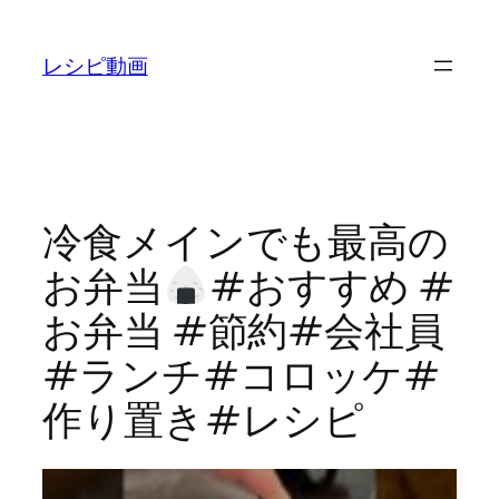
内
容
レシピ動画
を
ス
キ
ッ
プ
冷食メインでも最高の
お弁当
#おすすめ #
お弁当 #節約#会社員
#ランチ#コロッケ#
作り置き#レシピ