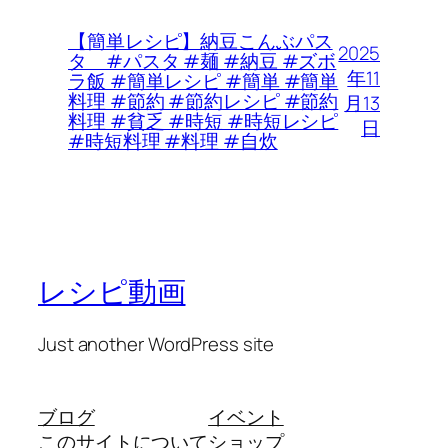
【簡単レシピ】納豆こんぶパス
2025
タ #パスタ #麺 #納豆 #ズボ
年11
ラ飯 #簡単レシピ #簡単 #簡単
料理 #節約 #節約レシピ #節約
月13
料理 #貧乏 #時短 #時短レシピ
日
#時短料理 #料理 #自炊
レシピ動画
Just another WordPress site
ブログ
イベント
このサイトについて
ショップ